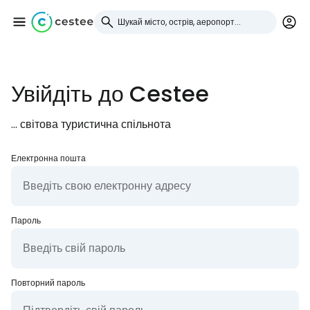
Увійдіть до Cestee
Увійдіть до Cestee
... світова туристична спільнота
... світова туристична спільнота
Продовжуйте з Google
Електронна пошта
Продовжуйте у Facebook
Пароль
Продовжити з email
Повторний пароль