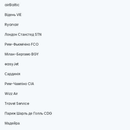
airBaltic
Відень VIE
Ryanair
Лондон Станстед STN
Рим-Фьюмічіно FCO
Мілан-Бергамо BGY
easyJet
Сардинія
Рим-Чампіно CIA
Wizz Air
Travel Service
Париж Шарль де Голль CDG
Мадейра