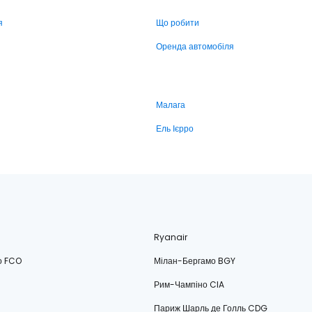
я
Що робити
Оренда автомобіля
Малага
Ель Ієрро
Ryanair
о FCO
Мілан-Бергамо BGY
Рим-Чампіно CIA
Париж Шарль де Голль CDG