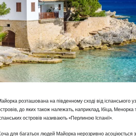
айорка розташована на південному сході від іспанського у
стровів, до яких також належать, наприклад, Ібіца, Менорк
спанських островів називають «Перлиною Іспанії».
Увійдіть до 
Хоча для багатьох людей Майорка нерозривно асоціюється з