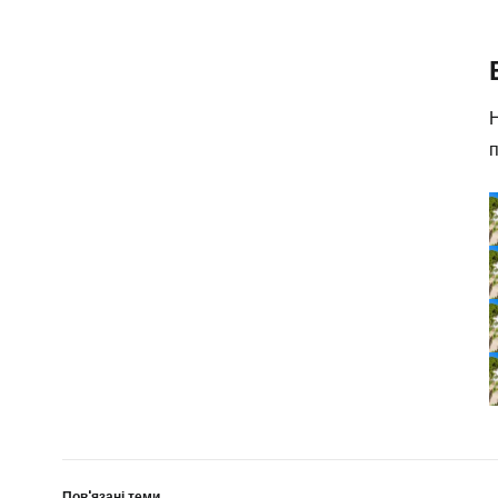
Н
Пов'язані теми