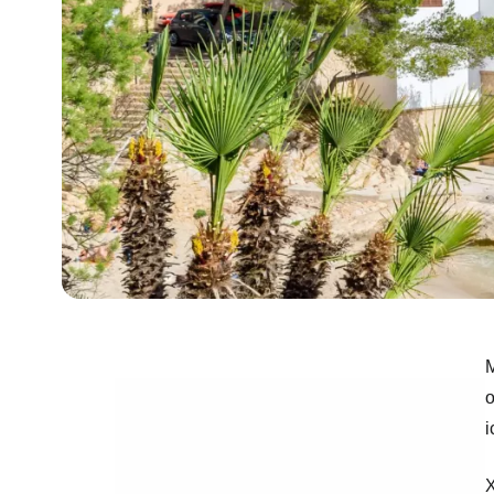
М
о
і