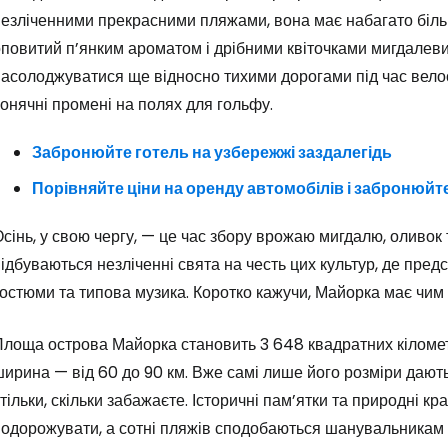
незліченними прекрасними пляжами, вона має набагато біль
... світова туристична спільнота
повитий п’янким ароматом і дрібними квіточками мигдалеви
насолоджуватися ще відносно тихими дорогами під час вело
Пр
онячні промені на полях для гольфу.
Забронюйте готель на узбережжі заздалегідь
Прод
Порівняйте ціни на оренду автомобілів і забронюй
сінь, у свою чергу, — це час збору врожаю мигдалю, оливок
Про
ідбуваються незліченні свята на честь цих культур, де предс
остюми та типова музика. Коротко кажучи, Майорка має чим 
лоща острова Майорка становить 3 648 квадратних кілометр
ирина — від 60 до 90 км. Вже самі лише його розміри дают
тільки, скільки забажаєте. Історичні пам’ятки та природні к
подорожувати, а сотні пляжів сподобаються шанувальникам 