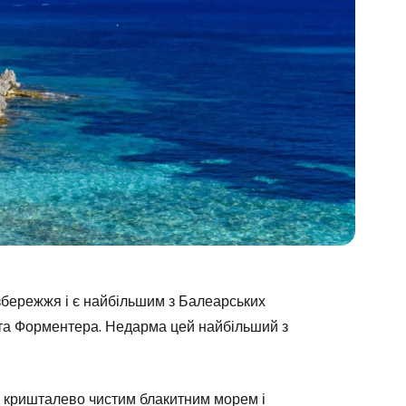
збережжя і є найбільшим з Балеарських
а та Форментера. Недарма цей найбільший з
Cestee
 кришталево чистим блакитним морем і