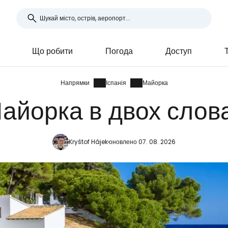
Що робити
Погода
Доступ
Напрямки
Іспанія
Майорка
айорка в двох слов
Kryštof Hájek
оновлено 07. 08. 2026