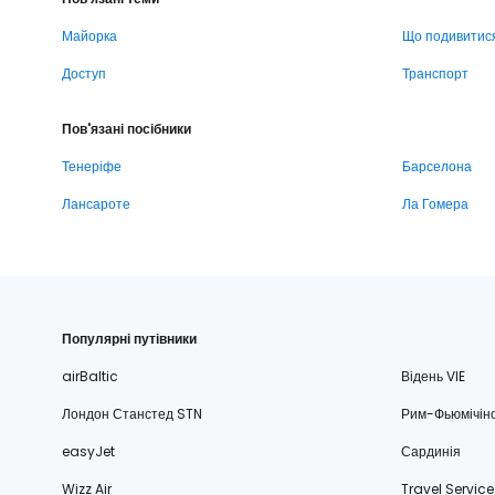
Майорка
Що подивитис
Доступ
Транспорт
Пов'язані посібники
Тенеріфе
Барселона
Лансароте
Ла Гомера
Популярні путівники
airBaltic
Відень VIE
Лондон Станстед STN
Рим-Фьюмічін
easyJet
Сардинія
Wizz Air
Travel Service