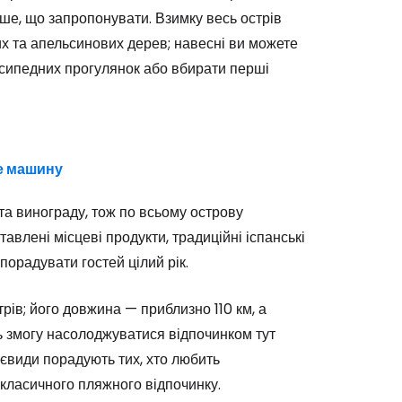
ше, що запропонувати. Взимку весь острів
х та апельсинових дерев; навесні ви можете
сипедних прогулянок або вбирати перші
одовжуйте з Google
овжуйте у Facebook
те машину
 та винограду, тож по всьому острову
довжити з email
тавлені місцеві продукти, традиційні іспанські
порадувати гостей цілий рік.
ів; його довжина — приблизно 110 км, а
ь змогу насолоджуватися відпочинком тут
раєвиди порадують тих, хто любить
класичного пляжного відпочинку.