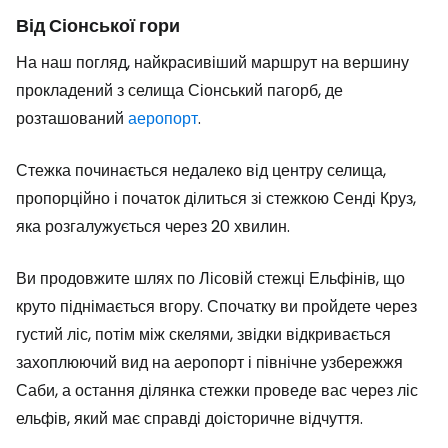
Від Сіонської гори
На наш погляд, найкрасивіший маршрут на вершину
прокладений з селища Сіонський пагорб, де
розташований
аеропорт
.
Стежка починається недалеко від центру селища,
пропорційно і початок ділиться зі стежкою Сенді Круз,
яка розгалужується через 20 хвилин.
Ви продовжите шлях по Лісовій стежці Ельфінів, що
круто піднімається вгору. Спочатку ви пройдете через
густий ліс, потім між скелями, звідки відкривається
захоплюючий вид на аеропорт і північне узбережжя
Саби, а остання ділянка стежки проведе вас через ліс
ельфів, який має справді доісторичне відчуття.