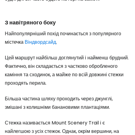
З навітряного боку
Найпопулярніший похід починається з популярного
містечка
Віндвордсайд
.
Цей маршрут найбільш доглянутий і найменш брудний.
Фактично, він складається з частково обробленого
каміння та сходинок, а майже по всій довжині стежки
проходять перила.
Більша частина шляху проходить через джунглі,
змішані з колишніми банановими плантаціями.
Стежка називається Mount Scenery Trail і є
найлегшою з усіх стежок. Однак, окрім вершини, на