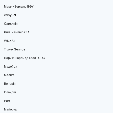
Мілан-Бергамо BGY
easyJet
Сардинія
Рим-Чампіно CIA
Wizz Air
Travel Service
Париж Шарль де Голль CDG
Мадейра
Мальта
Венеція
Ісландія
Рим
Майорка