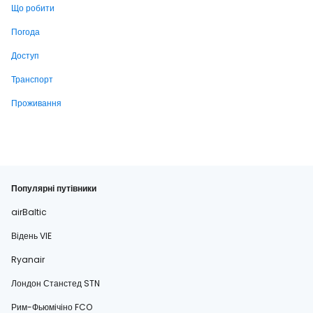
Що робити
Погода
Доступ
Транспорт
Проживання
Популярні путівники
airBaltic
Відень VIE
Ryanair
Лондон Станстед STN
Рим-Фьюмічіно FCO