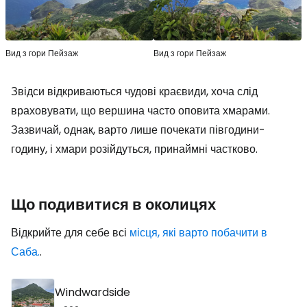
Вид з гори Пейзаж
Вид з гори Пейзаж
Звідси відкриваються чудові краєвиди, хоча слід
враховувати, що вершина часто оповита хмарами.
Зазвичай, однак, варто лише почекати півгодини-
годину, і хмари розійдуться, принаймні частково.
Що подивитися в околицях
Відкрийте для себе всі
місця, які варто побачити в
Саба.
.
Windwardside