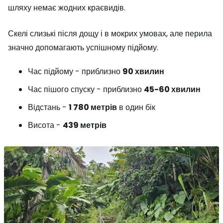
шляху немає жодних краєвидів.
Скелі слизькі після дощу і в мокрих умовах, але перила
значно допомагають успішному підйому.
Час підйому - приблизно
90 хвилин
Час пішого спуску - приблизно
45-60 хвилин
Відстань -
1 780 метрів
в один бік
Висота -
439 метрів