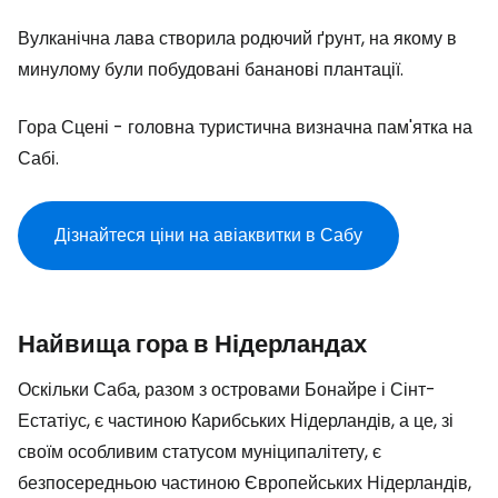
Вулканічна лава створила родючий ґрунт, на якому в
минулому були побудовані бананові плантації.
Гора Сцені - головна туристична визначна пам'ятка на
Сабі.
Дізнайтеся ціни на авіаквитки в Сабу
Найвища гора в Нідерландах
Оскільки Саба, разом з островами Бонайре і Сінт-
Естатіус, є частиною Карибських Нідерландів, а це, зі
своїм особливим статусом муніципалітету, є
безпосередньою частиною Європейських Нідерландів,