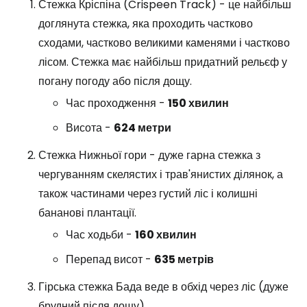
Стежка Кріспіна (Crispeen Track) - це найбільш
доглянута стежка, яка проходить частково
сходами, частково великими каменями і частково
лісом. Стежка має найбільш придатний рельєф у
погану погоду або після дощу.
Час проходження -
150 хвилин
Висота -
624 метри
Стежка Нижньої гори - дуже гарна стежка з
чергуванням скелястих і трав'янистих ділянок, а
також частинами через густий ліс і колишні
бананові плантації.
Час ходьби -
160 хвилин
Перепад висот -
635 метрів
Гірська стежка Бада веде в обхід через ліс (дуже
брудний після дощу).