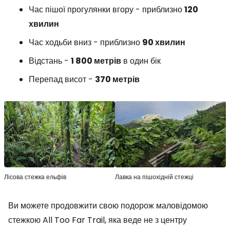
Час пішої прогулянки вгору - приблизно
120
хвилин
Час ходьби вниз - приблизно
90 хвилин
Відстань -
1 800 метрів
в один бік
Перепад висот -
370 метрів
Лісова стежка ельфів
Лавка на пішохідній стежці
Ви можете продовжити свою подорож маловідомою
стежкою All Too Far Trail, яка веде не з центру