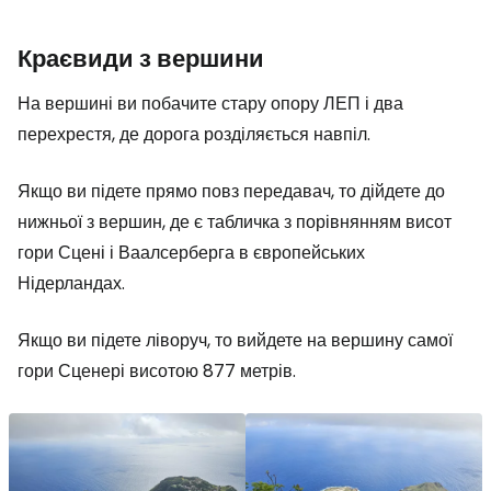
Краєвиди з вершини
На вершині ви побачите стару опору ЛЕП і два
перехрестя, де дорога розділяється навпіл.
Якщо ви підете прямо повз передавач, то дійдете до
нижньої з вершин, де є табличка з порівнянням висот
гори Сцені і Ваалсерберга в європейських
Нідерландах.
Якщо ви підете ліворуч, то вийдете на вершину самої
гори Сценері висотою 877 метрів.