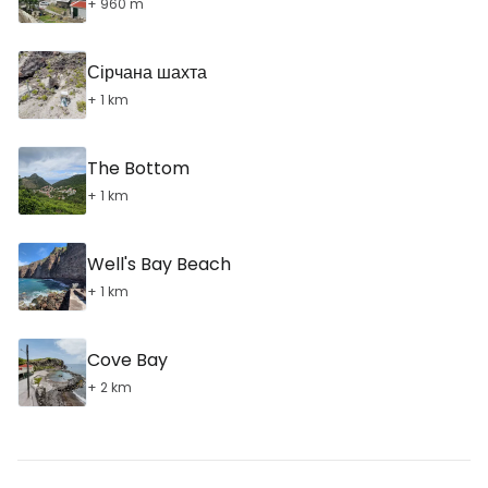
+ 960 m
Сірчана шахта
+ 1 km
The Bottom
+ 1 km
Well's Bay Beach
+ 1 km
Cove Bay
+ 2 km