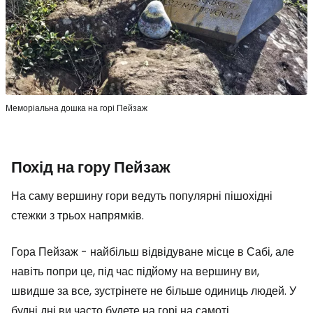
Меморіальна дошка на горі Пейзаж
Похід на гору Пейзаж
На саму вершину гори ведуть популярні пішохідні
стежки з трьох напрямків.
Гора Пейзаж - найбільш відвідуване місце в Сабі, але
навіть попри це, під час підйому на вершину ви,
швидше за все, зустрінете не більше одиниць людей. У
будні дні ви часто будете на горі на самоті.