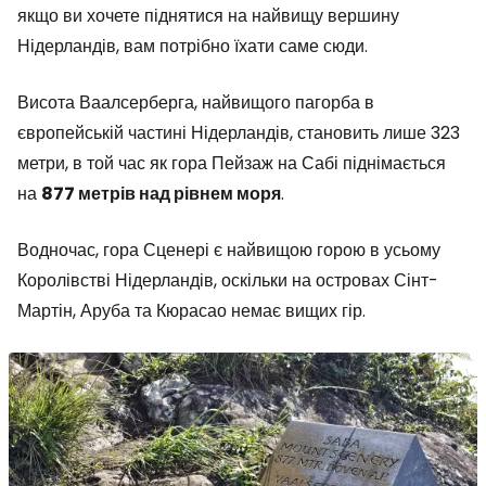
якщо ви хочете піднятися на найвищу вершину
Нідерландів, вам потрібно їхати саме сюди.
Висота Ваалсерберга, найвищого пагорба в
європейській частині Нідерландів, становить лише 323
метри, в той час як гора Пейзаж на Сабі піднімається
на
877 метрів над рівнем моря
.
Водночас, гора Сценері є найвищою горою в усьому
Королівстві Нідерландів, оскільки на островах Сінт-
Мартін, Аруба та Кюрасао немає вищих гір.