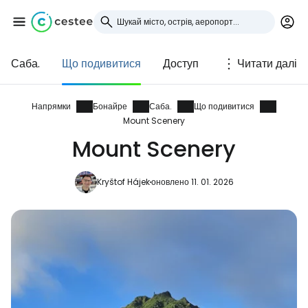
Саба.
Що подивитися
Доступ
Читати далі
Увійдіть до Cestee
... світова туристична спільнота
Напрямки
Бонайре
Саба.
Що подивитися
Mount Scenery
Mount Scenery
Продовжуйте з Google
Kryštof Hájek
оновлено 11. 01. 2026
Продовжуйте у Facebook
Продовжити з email