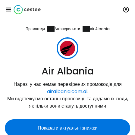
Промокоди
Авіаперельоти
Air Albania
Увійдіть до Cestee
... світова туристична спільнота
Продовжуйте з Google
Air Albania
Наразі у нас немає перевірених промокодів для
Продовжуйте у Facebook
airalbania.com.al
.
Ми відстежуємо останні пропозиції та додамо їх сюди,
як тільки вони стануть доступними
Продовжити з email
Показати актуальні знижки