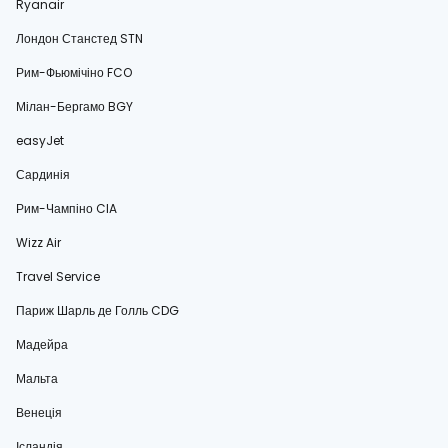
Ryanair
Лондон Станстед STN
Рим-Фьюмічіно FCO
Мілан-Бергамо BGY
easyJet
Сардинія
Рим-Чампіно CIA
Wizz Air
Travel Service
Париж Шарль де Голль CDG
Мадейра
Мальта
Венеція
Ісландія