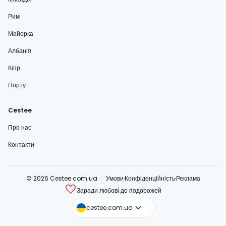
Рим
Майорка
Албанія
Кіпр
Порту
Cestee
Про нас
Контакти
© 2026 Cestee.com.ua
Умови
Конфіденційність
Реклама
Заради любові до подорожей
cestee.com
cestee.com.ua
cestee.sk