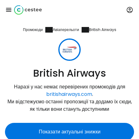
Промокоди
Авіаперельоти
British Airways
Увійдіть до Cestee
... світова туристична спільнота
Продовжуйте з Google
British Airways
Наразі у нас немає перевірених промокодів для
Продовжуйте у Facebook
britishairways.com
.
Ми відстежуємо останні пропозиції та додамо їх сюди,
як тільки вони стануть доступними
Продовжити з email
Показати актуальні знижки