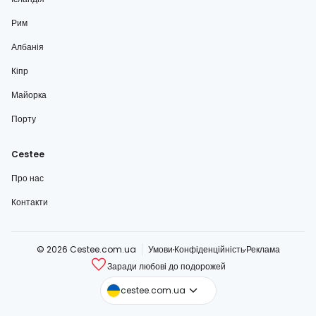
Рим
Албанія
Кіпр
Майорка
Порту
Cestee
Про нас
Контакти
© 2026 Cestee.com.ua
Умови
Конфіденційність
Реклама
Заради любові до подорожей
cestee.com
cestee.com.ua
cestee.sk