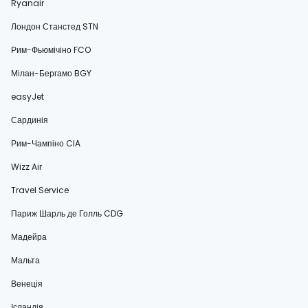
Ryanair
Лондон Станстед STN
Рим-Фьюмічіно FCO
Мілан-Бергамо BGY
easyJet
Сардинія
Рим-Чампіно CIA
Wizz Air
Travel Service
Париж Шарль де Голль CDG
Мадейра
Мальта
Венеція
Ісландія