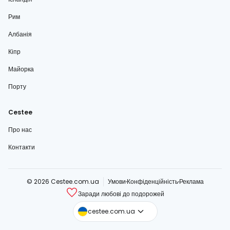
Рим
Албанія
Кіпр
Майорка
Порту
Cestee
Про нас
Контакти
© 2026 Cestee.com.ua
Умови
Конфіденційність
Реклама
Заради любові до подорожей
cestee.com
cestee.com.ua
cestee.sk