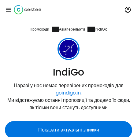
Промокоди
Авіаперельоти
IndiGo
Увійдіть до Cestee
... світова туристична спільнота
Продовжуйте з Google
IndiGo
Наразі у нас немає перевірених промокодів для
Продовжуйте у Facebook
goindigo.in
.
Ми відстежуємо останні пропозиції та додамо їх сюди,
як тільки вони стануть доступними
Продовжити з email
Показати актуальні знижки