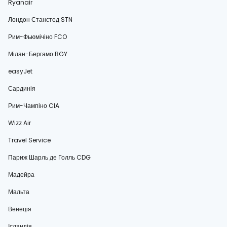
Ryanair
Лондон Станстед STN
Рим-Фьюмічіно FCO
Мілан-Бергамо BGY
easyJet
Сардинія
Рим-Чампіно CIA
Wizz Air
Travel Service
Париж Шарль де Голль CDG
Мадейра
Мальта
Венеція
Ісландія