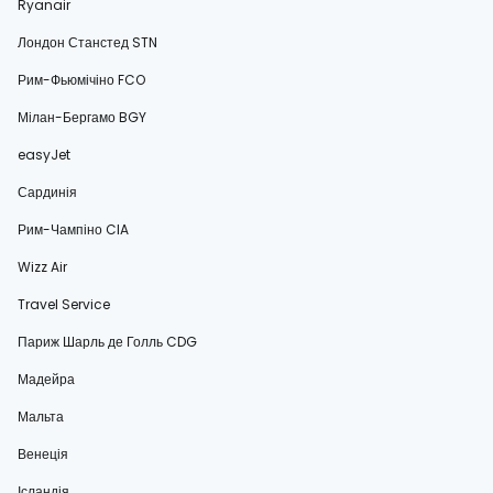
Ryanair
Лондон Станстед STN
Рим-Фьюмічіно FCO
Мілан-Бергамо BGY
easyJet
Сардинія
Рим-Чампіно CIA
Wizz Air
Travel Service
Париж Шарль де Голль CDG
Мадейра
Мальта
Венеція
Ісландія