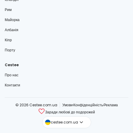
Рим
Майорка
Албанія
Кіпр
Порту
Cestee
Про нас
Контакти
© 2026 Cestee.com.ua
Умови
Конфіденційність
Реклама
Заради любові до подорожей
cestee.com
cestee.com.ua
cestee.sk