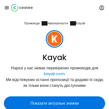
Промокоди
Авіаперельоти
Kayak
Увійдіть до Cestee
... світова туристична спільнота
Продовжуйте з Google
Kayak
Наразі у нас немає перевірених промокодів для
Продовжуйте у Facebook
kayak.com
.
Ми відстежуємо останні пропозиції та додамо їх сюди,
як тільки вони стануть доступними
Продовжити з email
Показати актуальні знижки