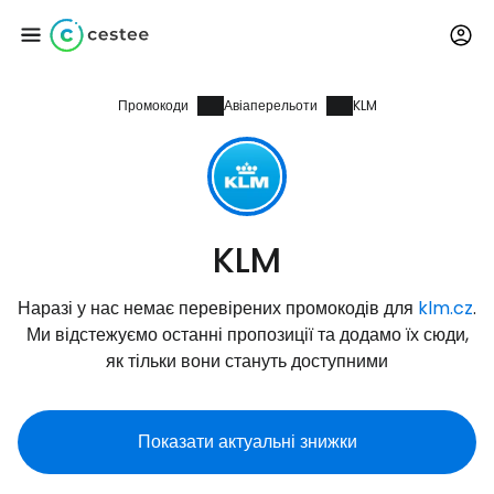
Промокоди
Авіаперельоти
KLM
Увійдіть до Cestee
... світова туристична спільнота
Продовжуйте з Google
KLM
Наразі у нас немає перевірених промокодів для
klm.cz
.
Продовжуйте у Facebook
Ми відстежуємо останні пропозиції та додамо їх сюди,
як тільки вони стануть доступними
Продовжити з email
Показати актуальні знижки