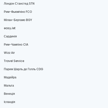
Лондон Станстед STN
Рим-Фьюмічіно FCO
Мілан-Бергамо BGY
easyJet
Сардинія
Рим-Чампіно CIA
Wizz Air
Travel Service
Париж Шарль де Голль CDG
Мадейра
Мальта
Венеція
Ісландія