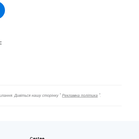
овжуйте у Facebook
довжити з email
с
илання. Дивіться нашу сторінку "
Рекламна політика
".
Cestee