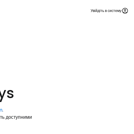
Увійдіть в систему
Cestee
ys
m
.
одовжуйте з Google
уть доступними