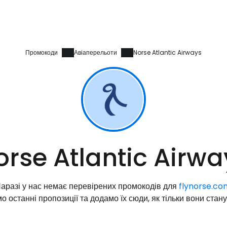
Промокоди
Авіаперельоти
Norse Atlantic Airways
Увійдіть до 
orse Atlantic Airwa
... світова туристична спільнота
аразі у нас немає перевірених промокодів для
flynorse.co
Пр
о останні пропозиції та додамо їх сюди, як тільки вони стан