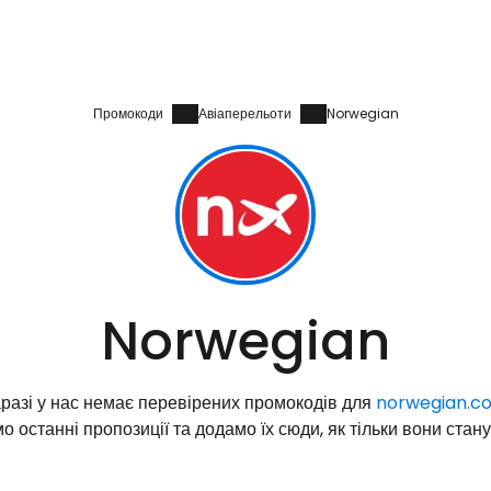
Промокоди
Авіаперельоти
Norwegian
Увійдіть до 
Norwegian
... світова туристична спільнота
разі у нас немає перевірених промокодів для
norwegian.c
Пр
о останні пропозиції та додамо їх сюди, як тільки вони стан