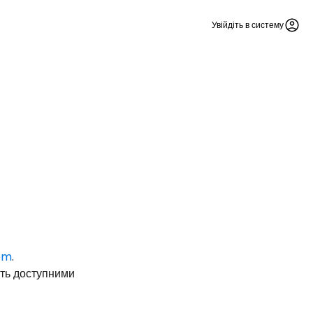
Увійдіть в систему
Cestee
om
.
одовжуйте з Google
уть доступними