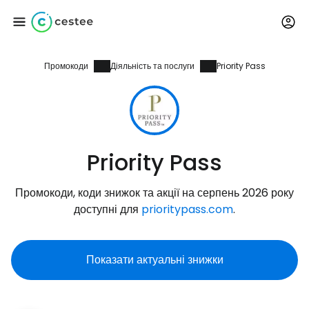
Промокоди
Діяльність та послуги
Priority Pass
Увійдіть до Cestee
... світова туристична спільнота
Продовжуйте з Google
Priority Pass
Промокоди, коди знижок та акції на серпень 2026 року
Продовжуйте у Facebook
доступні для
prioritypass.com
.
Показати актуальні знижки
Продовжити з email