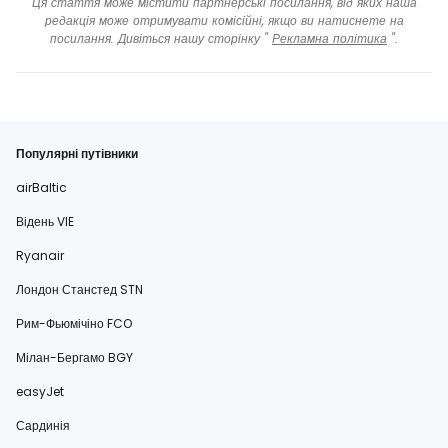
Ця стаття може містити партнерські посилання, від яких наша
редакція може отримувати комісійні, якщо ви натиснете на
посилання. Дивіться нашу сторінку "
Рекламна політика
".
Популярні путівники
airBaltic
Відень VIE
Ryanair
Лондон Станстед STN
Рим-Фьюмічіно FCO
Мілан-Бергамо BGY
easyJet
Сардинія