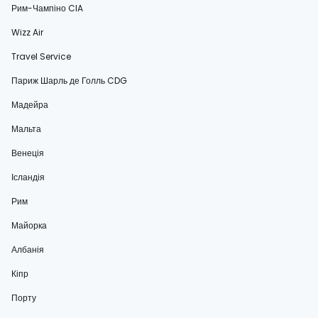
Рим-Чампіно CIA
Wizz Air
Travel Service
Париж Шарль де Голль CDG
Мадейра
Мальта
Венеція
Ісландія
Рим
Майорка
Албанія
Кіпр
Порту