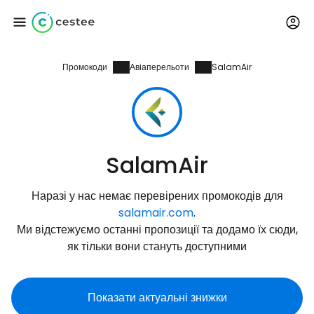
Промокоди
Авіаперельоти
SalamAir
Увійдіть до Cestee
... світова туристична спільнота
Продовжуйте з Google
SalamAir
Наразі у нас немає перевірених промокодів для
Продовжуйте у Facebook
salamair.com
.
Ми відстежуємо останні пропозиції та додамо їх сюди,
як тільки вони стануть доступними
Продовжити з email
Показати актуальні знижки