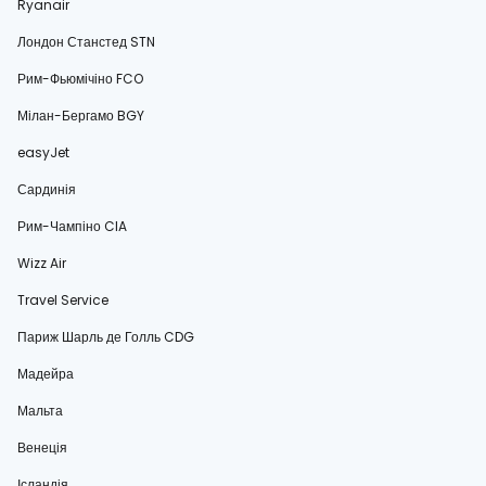
Ryanair
Лондон Станстед STN
Рим-Фьюмічіно FCO
Мілан-Бергамо BGY
easyJet
Сардинія
Рим-Чампіно CIA
Wizz Air
Travel Service
Париж Шарль де Голль CDG
Мадейра
Мальта
Венеція
Ісландія