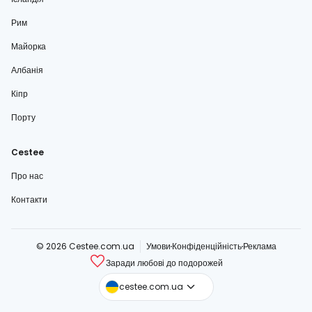
Рим
Майорка
Албанія
Кіпр
Порту
Cestee
Про нас
Контакти
© 2026 Cestee.com.ua
Умови
Конфіденційність
Реклама
Заради любові до подорожей
cestee.com
cestee.com.ua
cestee.sk