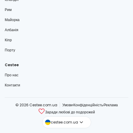
Рим
Майорка
Албанія
Кіпр
Порту
Cestee
Про нас
Контакти
© 2026 Cestee.com.ua
Умови
Конфіденційність
Реклама
Заради любові до подорожей
cestee.com
cestee.com.ua
cestee.sk