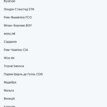
Ryanair
Лондон Станстед STN
Рим-Фьюмічіно FCO
Мілан-Бергамо BGY
easyJet
Сардинія
Рим-Чампіно CIA
Wizz Air
Travel Service
Париж Шарль де Голль CDG
Мадейра
Мальта
Венеція
Ісландія