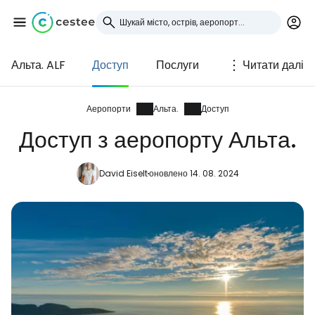
Альта. ALF
Доступ
Послуги
Читати далі
Увійдіть до Cestee
... світова туристична спільнота
Аеропорти
Альта.
Доступ
Доступ з аеропорту Альта.
Продовжуйте з Google
David Eiselt
оновлено 14. 08. 2024
Продовжуйте у Facebook
Продовжити з email