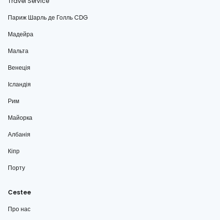
Travel Service
Париж Шарль де Голль CDG
Мадейра
Мальта
Венеція
Ісландія
Рим
Майорка
Албанія
Кіпр
Порту
Cestee
Про нас