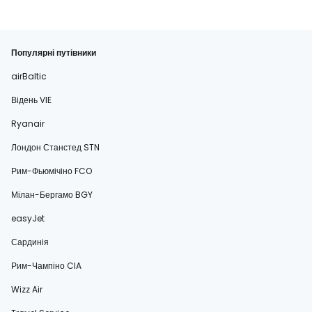
Популярні путівники
airBaltic
Відень VIE
Ryanair
Лондон Станстед STN
Рим-Фьюмічіно FCO
Мілан-Бергамо BGY
easyJet
Сардинія
Рим-Чампіно CIA
Wizz Air