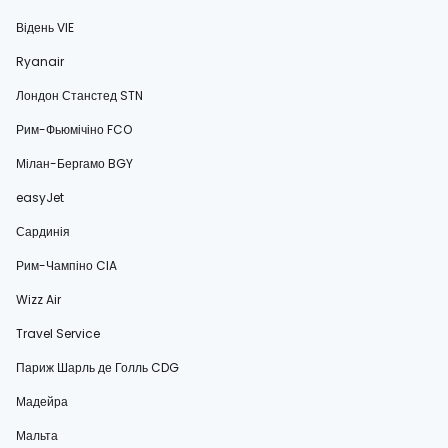
Відень VIE
Ryanair
Лондон Станстед STN
Рим-Фьюмічіно FCO
Мілан-Бергамо BGY
easyJet
Сардинія
Рим-Чампіно CIA
Wizz Air
Travel Service
Париж Шарль де Голль CDG
Мадейра
Мальта