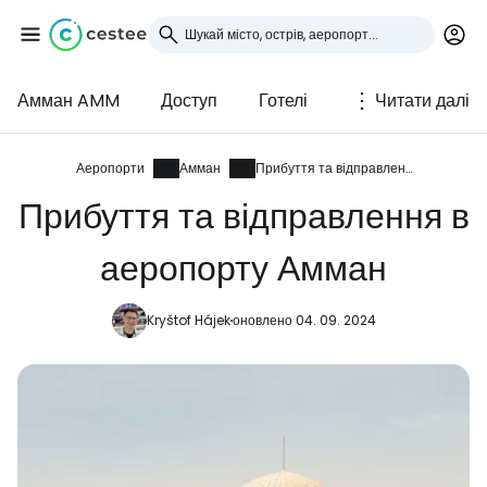
Амман AMM
Доступ
Готелі
Читати далі
Увійдіть до Cestee
... світова туристична спільнота
Аеропорти
Амман
Прибуття та відправлення
Прибуття та відправлення в
Продовжуйте з Google
аеропорту Амман
Kryštof Hájek
оновлено 04. 09. 2024
Продовжуйте у Facebook
Продовжити з email