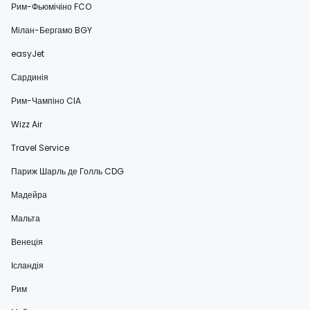
Рим-Фьюмічіно FCO
Мілан-Бергамо BGY
easyJet
Сардинія
Рим-Чампіно CIA
Wizz Air
Travel Service
Париж Шарль де Голль CDG
Мадейра
Мальта
Венеція
Ісландія
Рим