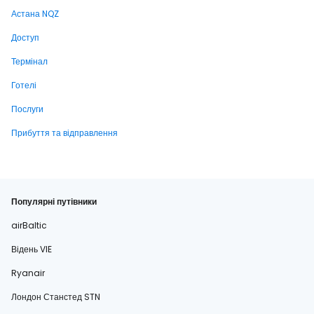
Астана NQZ
Доступ
Термінал
Готелі
Послуги
Прибуття та відправлення
Популярні путівники
airBaltic
Відень VIE
Ryanair
Лондон Станстед STN