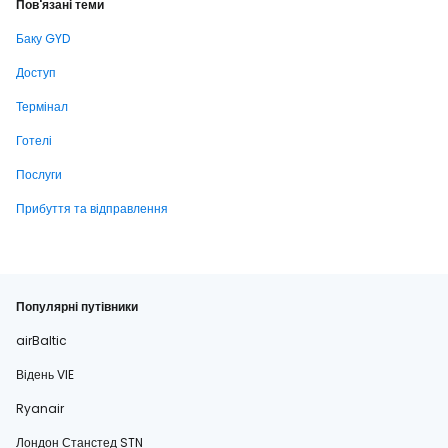
Пов'язані теми
Баку GYD
Доступ
Термінал
Готелі
Послуги
Прибуття та відправлення
Популярні путівники
airBaltic
Відень VIE
Ryanair
Лондон Станстед STN