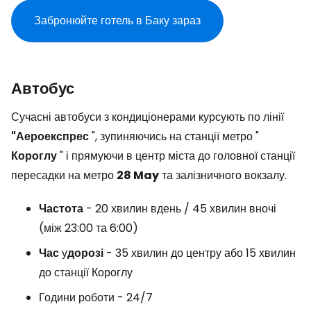
Забронюйте готель в Баку зараз
Автобус
Сучасні автобуси з кондиціонерами курсують по лінії
"Аероекспрес
", зупиняючись на станції метро "
Короглу
" і прямуючи в центр міста до головної станції
пересадки на метро
28 May
та залізничного вокзалу.
Частота
- 20 хвилин вдень / 45 хвилин вночі
(між 23:00 та 6:00)
Час
у
дорозі
- 35 хвилин до центру або 15 хвилин
до станції Короглу
Години роботи - 24/7