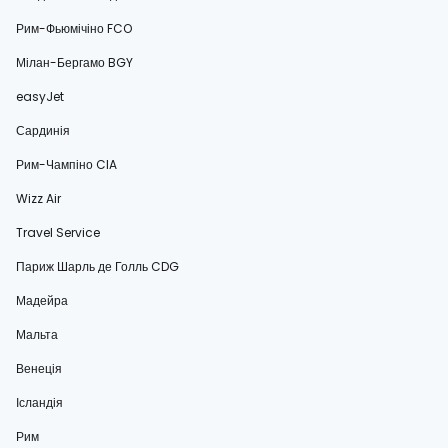
Рим-Фьюмічіно FCO
Мілан-Бергамо BGY
easyJet
Сардинія
Рим-Чампіно CIA
Wizz Air
Travel Service
Париж Шарль де Голль CDG
Мадейра
Мальта
Венеція
Ісландія
Рим