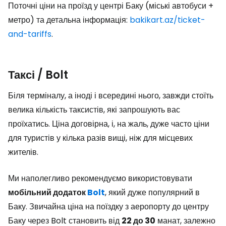
Поточні ціни на проїзд у центрі Баку (міські автобуси +
метро) та детальна інформація:
bakikart.az/ticket-
and-tariffs
.
Таксі / Bolt
Біля терміналу, а іноді і всередині нього, завжди стоїть
велика кількість таксистів, які запрошують вас
проїхатись. Ціна договірна, і, на жаль, дуже часто ціни
для туристів у кілька разів вищі, ніж для місцевих
жителів.
Ми наполегливо рекомендуємо використовувати
мобільний додаток
Bolt
, який дуже популярний в
Баку. Звичайна ціна на поїздку з аеропорту до центру
Баку через Bolt становить від
22 до 30
манат, залежно