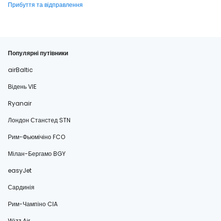
Прибуття та відправлення
Популярні путівники
airBaltic
Відень VIE
Ryanair
Лондон Станстед STN
Рим-Фьюмічіно FCO
Мілан-Бергамо BGY
easyJet
Сардинія
Рим-Чампіно CIA
Wizz Air