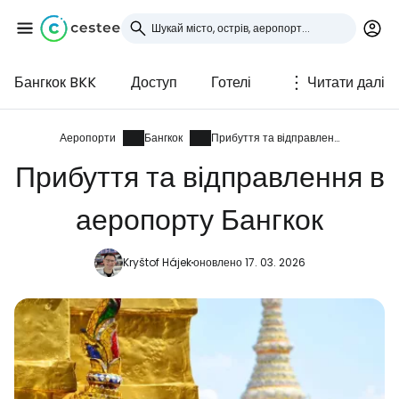
Бангкок BKK
Доступ
Готелі
Читати далі
Увійдіть до Cestee
... світова туристична спільнота
Аеропорти
Бангкок
Прибуття та відправлення
Прибуття та відправлення в
Продовжуйте з Google
аеропорту Бангкок
Kryštof Hájek
оновлено 17. 03. 2026
Продовжуйте у Facebook
Продовжити з email