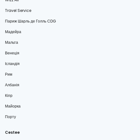
Travel Service
Париж Шарль де Голль CDG
Мадейра
Мальта
Венеція
Ісландія
Рим
Албанія
Кіпр
Майорка
Порту
Cestee