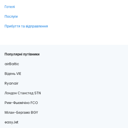
Готелі
Послуги
Прибуття та відправлення
Популярні путівники
airBaltic
Відень VIE
Ryanair
Лондон Станстед STN
Рим-Фьюмічіно FCO
Мілан-Бергамо BGY
easyJet