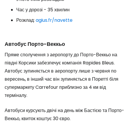
Час у дорозі - 35 хвилин
Розклад:
agius.fr/navette
Автобус Порто-Веккьо
Пряме сполучення з аеропорту до Порто-Веккьо на
півдні Корсики забезпечує компанія Rapides Bleus.
Автобус зупиняється в аеропорту лише з червня по
вересень, в інший час він зупиняється в Поретті біля
супермаркету Carrefour приблизно за 4 км від
терміналу.
Автобуси курсують двічі на день між Бастією та Порто-
Веккьо, квиток коштує 30 євро.