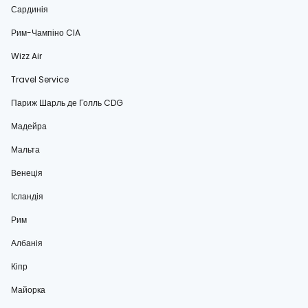
Сардинія
Рим-Чампіно CIA
Wizz Air
Travel Service
Париж Шарль де Голль CDG
Мадейра
Мальта
Венеція
Ісландія
Рим
Албанія
Кіпр
Майорка