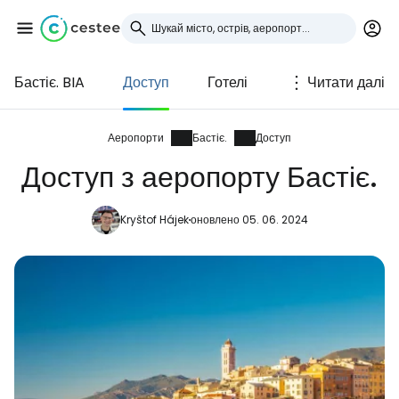
Бастіє. BIA
Доступ
Готелі
Читати далі
Увійдіть до Cestee
... світова туристична спільнота
Аеропорти
Бастіє.
Доступ
Доступ з аеропорту Бастіє.
Продовжуйте з Google
Kryštof Hájek
оновлено 05. 06. 2024
Продовжуйте у Facebook
Продовжити з email