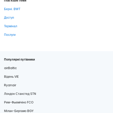
Пов'язані теми
Берні. BWT
Доступ
Термінал
Послуги
Популярні путівники
airBaltic
Відень VIE
Ryanair
Лондон Станстед STN
Рим-Фьюмічіно FCO
Мілан-Бергамо BGY