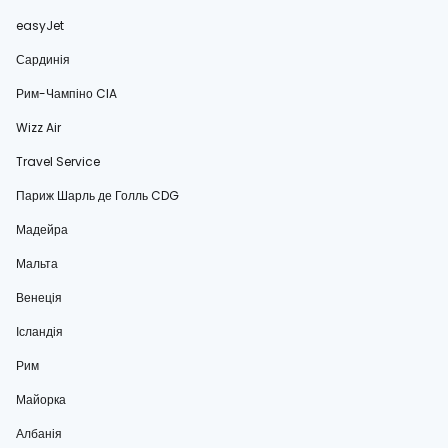
easyJet
Сардинія
Рим-Чампіно CIA
Wizz Air
Travel Service
Париж Шарль де Голль CDG
Мадейра
Мальта
Венеція
Ісландія
Рим
Майорка
Албанія