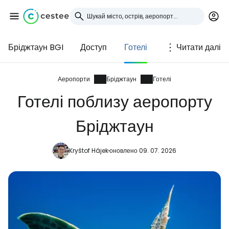
Бріджтаун BGI
Доступ
Готелі
Читати далі
Увійдіть до Cestee
... світова туристична спільнота
Аеропорти
Бріджтаун
Готелі
Готелі поблизу аеропорту
Продовжуйте з Google
Бріджтаун
Kryštof Hájek
оновлено 09. 07. 2026
Продовжуйте у Facebook
Продовжити з email