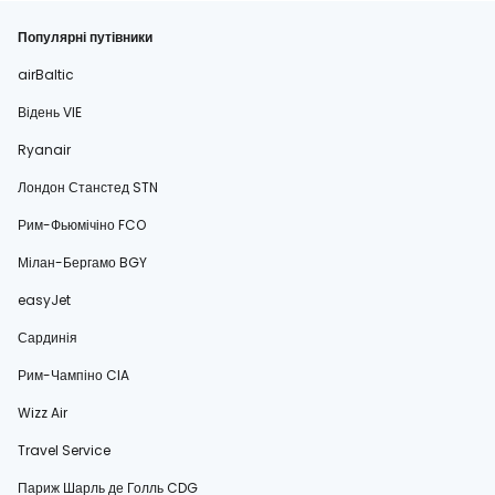
Популярні путівники
airBaltic
Відень VIE
Ryanair
Лондон Станстед STN
Рим-Фьюмічіно FCO
Мілан-Бергамо BGY
easyJet
Сардинія
Рим-Чампіно CIA
Wizz Air
Travel Service
Париж Шарль де Голль CDG