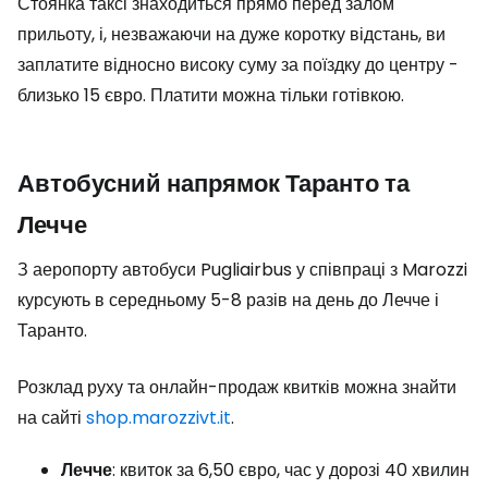
Стоянка таксі знаходиться прямо перед залом
прильоту, і, незважаючи на дуже коротку відстань, ви
заплатите відносно високу суму за поїздку до центру -
близько 15 євро. Платити можна тільки готівкою.
Автобусний напрямок Таранто та
Лечче
З аеропорту автобуси Pugliairbus у співпраці з Marozzi
курсують в середньому 5-8 разів на день до Лечче і
Таранто.
Розклад руху та онлайн-продаж квитків можна знайти
на сайті
shop.marozzivt.it
.
Лечче
: квиток за 6,50 євро, час у дорозі 40 хвилин