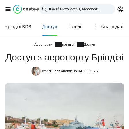
Бріндізі BDS
Доступ
Готелі
Читати далі
Увійдіть до Cestee
... світова туристична спільнота
Аеропорти
Бріндізі
Доступ
Доступ з аеропорту Бріндізі
Продовжуйте з Google
David Eiselt
оновлено 04. 10. 2025
Продовжуйте у Facebook
Продовжити з email