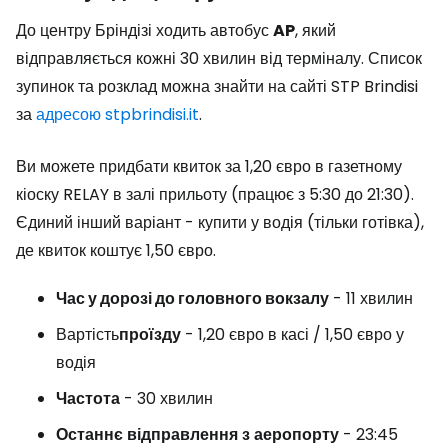
До центру Бріндізі ходить автобус
AP
, який
відправляється кожні 30 хвилин від терміналу. Список
зупинок та розклад можна знайти на сайті STP Brindisi
за
адресою stpbrindisi.it
.
Ви можете придбати квиток за 1,20 євро в газетному
кіоску RELAY в залі прильоту (працює з 5:30 до 21:30).
Єдиний інший варіант - купити у водія (тільки готівка),
де квиток коштує 1,50 євро.
Час у дорозі до головного вокзалу
- 11 хвилин
Вартість
проїзду
- 1,20 євро в касі / 1,50 євро у
водія
Частота
- 30 хвилин
Останнє
відправлення
з
аеропорту
- 23:45