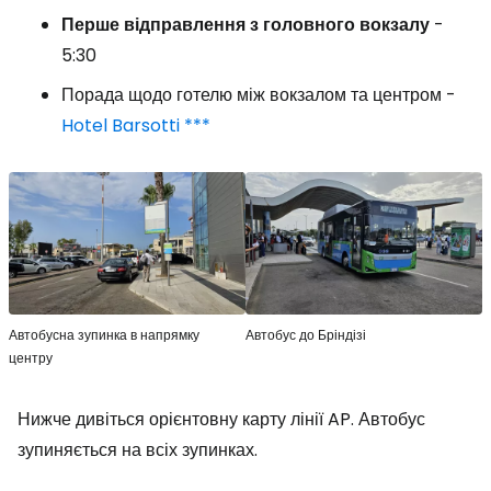
Перше
відправлення
з
головного
вокзалу
-
5:30
Порада щодо готелю між вокзалом та центром -
Hotel Barsotti ***
Автобусна зупинка в напрямку
Автобус до Бріндізі
центру
Нижче дивіться орієнтовну карту лінії AP. Автобус
зупиняється на всіх зупинках.