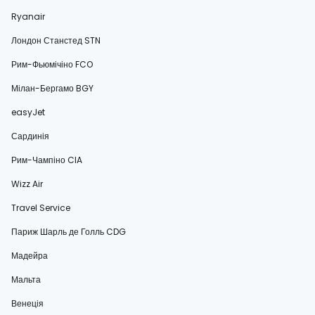
Ryanair
Лондон Станстед STN
Рим-Фьюмічіно FCO
Мілан-Бергамо BGY
easyJet
Сардинія
Рим-Чампіно CIA
Wizz Air
Travel Service
Париж Шарль де Голль CDG
Мадейра
Мальта
Венеція