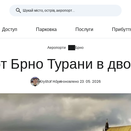
Доступ
Парковка
Послуги
Прибутт
Аеропорти
Брно
т Брно Турани в дво
Kryštof Hájek
оновлено 23. 05. 2026