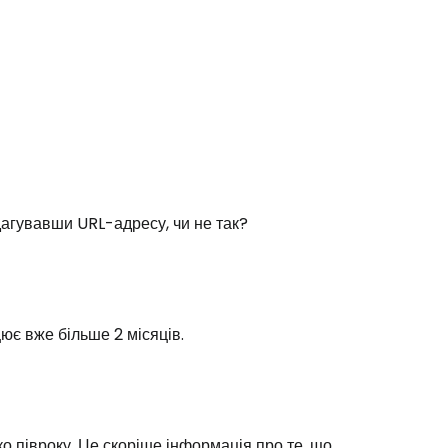
дагувавши URL-адресу, чи не так?
є вже більше 2 місяців.
 півроку. Це скоріше інформація про те, що