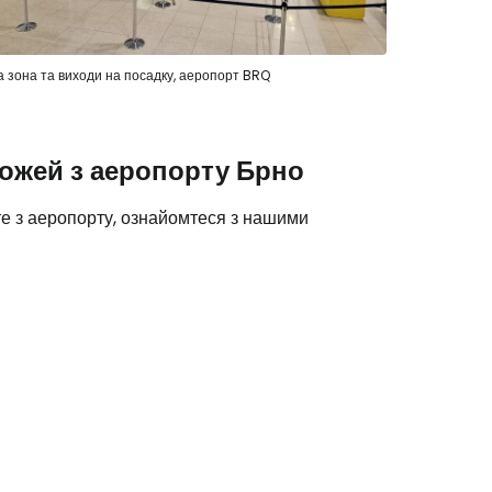
 зона та виходи на посадку, аеропорт BRQ
ожей з аеропорту Брно
єте з аеропорту, ознайомтеся з нашими
Cestee
одовжуйте з Google
овжуйте у Facebook