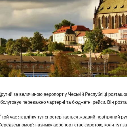
ругий за величиною аеропорт у Чеській Республіці розташо
бслуговує переважно чартерні та бюджетні рейси. Він розта
 той час як влітку тут спостерігається жвавий повітряний р
ередземномор'я, взимку аеропорт стає сиротою, коли тут з