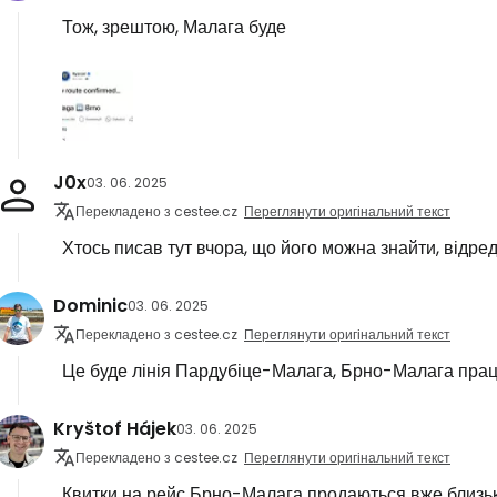
Тож, зрештою, Малага буде
J0x
03. 06. 2025
Перекладено з cestee.cz
Переглянути оригінальний текст
Хтось писав тут вчора, що його можна знайти, відре
Dominic
03. 06. 2025
Перекладено з cestee.cz
Переглянути оригінальний текст
Це буде лінія Пардубіце-Малага, Брно-Малага працю
Kryštof Hájek
03. 06. 2025
Перекладено з cestee.cz
Переглянути оригінальний текст
Квитки на рейс Брно-Малага продаються вже близько