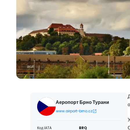
Д
Аеропорт Брно Турани
о
www.airport-brno.cz
У
С
Код IATA
BRQ