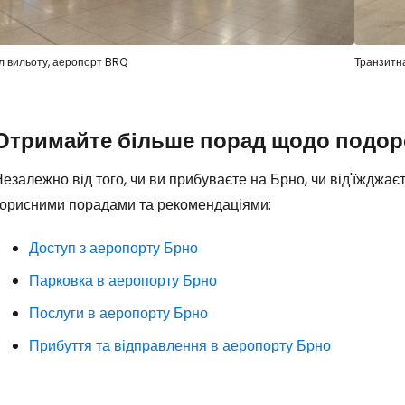
л вильоту, аеропорт BRQ
Транзитна
Отримайте більше порад щодо подор
езалежно від того, чи ви прибуваєте на Брно, чи від'їжджа
Увійдіть до 
корисними порадами та рекомендаціями:
Доступ з аеропорту Брно
... світова туристична спільнота
Парковка в аеропорту Брно
Послуги в аеропорту Брно
Пр
Прибуття та відправлення в аеропорту Брно
Прод