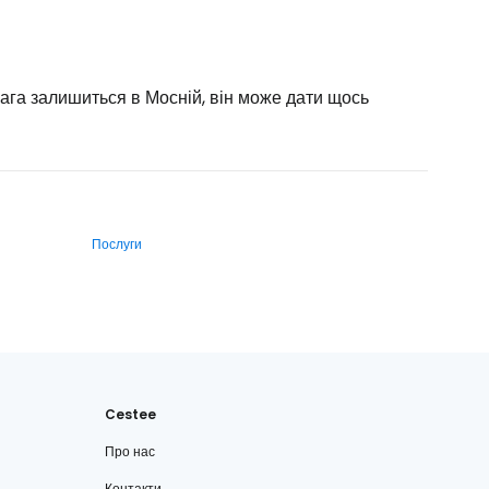
ага залишиться в Мосній, він може дати щось
Послуги
Cestee
Про нас
Контакти