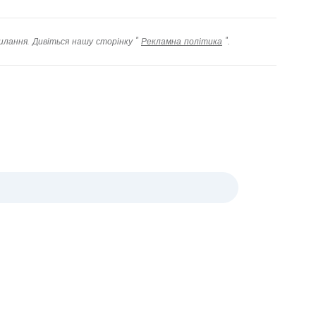
илання. Дивіться нашу сторінку "
Рекламна політика
".
довжити з email