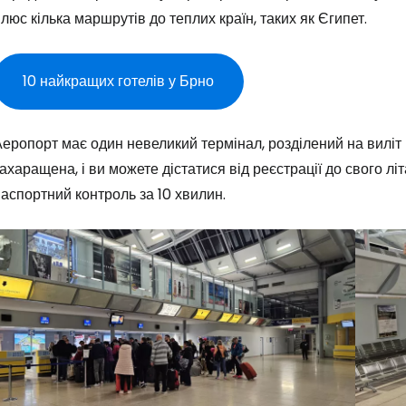
люс кілька маршрутів до теплих країн, таких як Єгипет.
10 найкращих готелів у Брно
еропорт має один невеликий термінал, розділений на виліт і
ахаращена, і ви можете дістатися від реєстрації до свого лі
аспортний контроль за 10 хвилин.