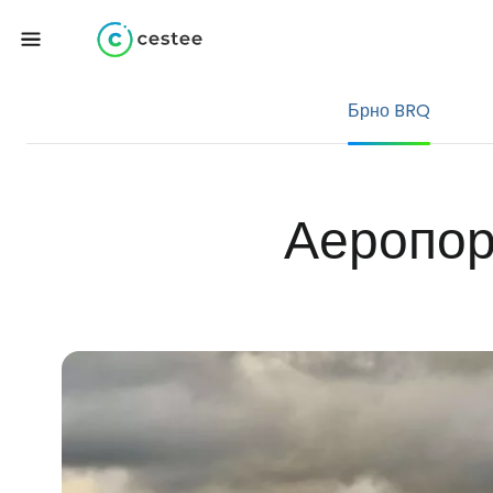
Брно BRQ
Аеропор