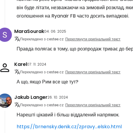
він буде літати, незважаючи на зимовий розклад, яки
оголошення на Ryanair FB часто досить випадкові.
MaraSourak
04. 06. 2025
Перекладено з cestee.cz
Переглянути оригінальний текст
Правда полягає в тому, що розпродаж триває до бер
Karel
07. 11. 2024
Перекладено з cestee.cz
Переглянути оригінальний текст
А що, якщо Рим все ще тут?
Jakub Langer
26. 10. 2024
Перекладено з cestee.cz
Переглянути оригінальний текст
Нарешті цікавий і більш віддалений напрямок.
https://brnensky.denik.cz/zpravy...elsko.html