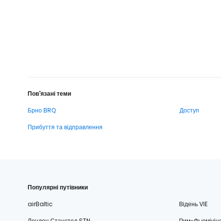
Пов'язані теми
Брно BRQ
Доступ
Прибуття та відправлення
Популярні путівники
airBaltic
Відень VIE
Лондон Станстед STN
Рим-Фьюмічін