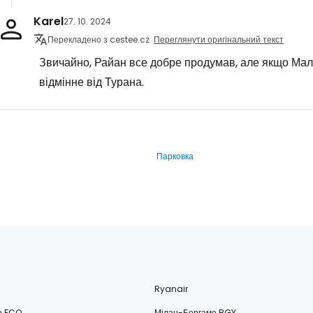
Karel
27. 10. 2024
Перекладено з cestee.cz
Переглянути оригінальний текст
Звичайно, Райан все добре продумав, але якщо Мал
відмінне від Турана.
Парковка
Ryanair
о FCO
Мілан-Бергамо BGY