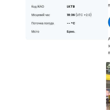
п
Код ІКАО
LKTB
Місцевий час
18:36
(UTC +2.0)
Поточна погода
-- °C
Місто
Брно.
А
з
п