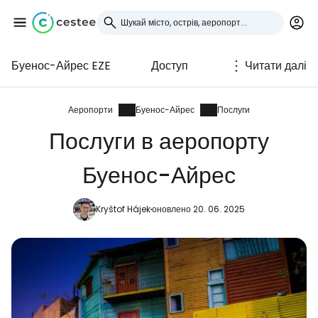
Буенос-Айрес EZE
Доступ
Читати далі
Увійдіть до Cestee
... світова туристична спільнота
Аеропорти
Буенос-Айрес
Послуги
Послуги в аеропорту
Продовжуйте з Google
Буенос-Айрес
Kryštof Hájek
оновлено 20. 06. 2025
Продовжуйте у Facebook
Продовжити з email