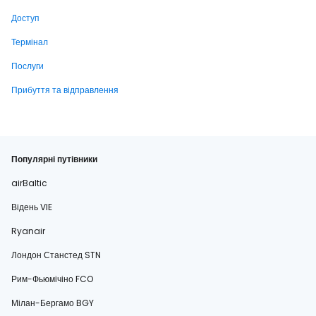
Доступ
Термінал
Послуги
Прибуття та відправлення
Популярні путівники
airBaltic
Відень VIE
Ryanair
Лондон Станстед STN
Рим-Фьюмічіно FCO
Мілан-Бергамо BGY