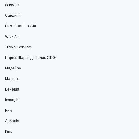
easyJet
Сардинія
Рим-Чампіно CIA
Wizz Air
Travel Service
Париж Шарль де Голль CDG
Мадейра
Мальта
Венеція
Ісландія
Рим
Албанія
Кіпр