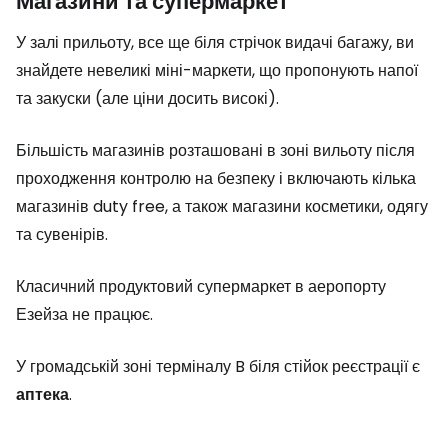
Магазини та супермаркет
У залі прильоту, все ще біля стрічок видачі багажу, ви
знайдете невеликі міні-маркети, що пропонують напої
та закуски (але ціни досить високі).
Більшість магазинів розташовані в зоні вильоту після
проходження контролю на безпеку і включають кілька
магазинів
duty free
, а також магазини косметики, одягу
та сувенірів.
Класичний продуктовий супермаркет в аеропорту
Езейза не працює.
У громадській зоні терміналу B біля стійок реєстрації є
аптека
.