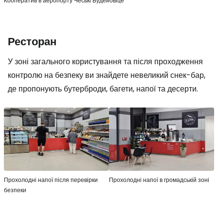
Кооператив в аеропорту Чеські Будейовіце
Ресторан
У зоні загального користування та після проходження
контролю на безпеку ви знайдете невеликий снек-бар,
де пропонують бутерброди, багети, напої та десерти.
Прохолодні напої після перевірки
Прохолодні напої в громадській зоні
безпеки