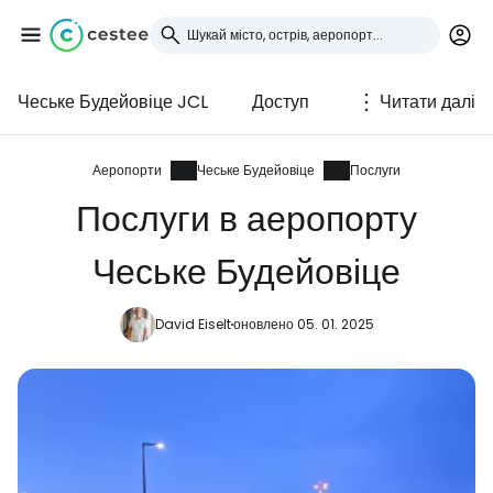
Чеське Будейовіце JCL
Доступ
Читати далі
Увійдіть до Cestee
... світова туристична спільнота
Аеропорти
Чеське Будейовіце
Послуги
Послуги в аеропорту
Продовжуйте з Google
Чеське Будейовіце
David Eiselt
оновлено 05. 01. 2025
Продовжуйте у Facebook
Продовжити з email