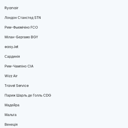
Ryanair
Лондон Станстед STN
Рим-Фьюмічіно FCO
Мілан-Бергамо BGY
easyJet
Сардинія
Рим-Чампіно CIA
Wizz Air
Travel Service
Париж Шарль де Голль CDG
Мадейра
Мальта
Венеція