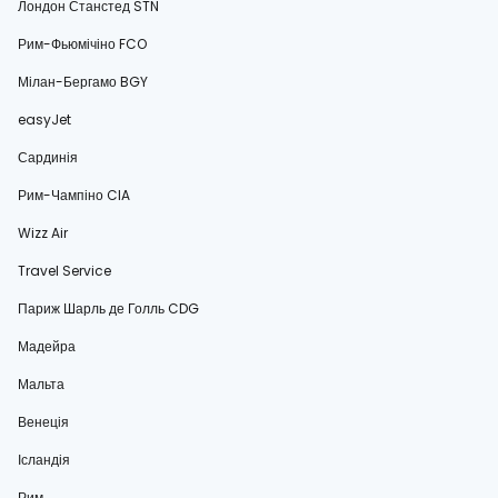
Лондон Станстед STN
Рим-Фьюмічіно FCO
Мілан-Бергамо BGY
easyJet
Сардинія
Рим-Чампіно CIA
Wizz Air
Travel Service
Париж Шарль де Голль CDG
Мадейра
Мальта
Венеція
Ісландія
Рим