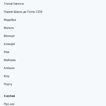
Travel Service
Париж Шарль де Голль CDG
Мадейра
Мальта
Венеція
Ісландія
Рим
Майорка
Албанія
Кіпр
Порту
Cestee
Про нас