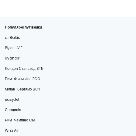
Популярні путівники
airBaltic
Відень VIE
Ryanair
Лондон Станстед STN
Рим-Фьюмічіно FCO
Мілан-Бергамо BGY
easyJet
Сардинія
Рим-Чампіно CIA
Wizz Air