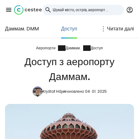
Даммам. DMM
Доступ
Читати далі
Увійдіть до Cestee
... світова туристична спільнота
Аеропорти
Даммам.
Доступ
Доступ з аеропорту
Продовжуйте з Google
Даммам.
Kryštof Hájek
оновлено 04. 01. 2025
Продовжуйте у Facebook
Продовжити з email