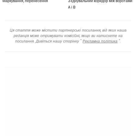
Маркування, перенесення
З'єднувальний коридор між воротами
A і B
Ця стаття може містити партнерські посилання, від яких наша
редакція може отримувати комісійні, якщо ви натиснете на
посилання. Дивіться нашу сторінку "
Рекламна політика
".