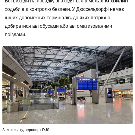
Всі виходи на посадку знаходяться в межах
10 хвилин
ходьби від контролю безпеки. У Дюссельдорфі немає
інших допоміжних терміналів, до яких потрібно
добиратися автобусами або автоматизованими
поїздами.
Зал вильоту, аеропорт DUS