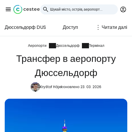
Дюссельдорф DUS
Доступ
Читати далі
Увійдіть до Cestee
... світова туристична спільнота
Аеропорти
Дюссельдорф
Термінал
Трансфер в аеропорту
Продовжуйте з Google
Дюссельдорф
Kryštof Hájek
оновлено 23. 03. 2026
Продовжуйте у Facebook
Продовжити з email