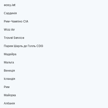
easyJet
Сардинія
Рим-Чампіно CIA
Wizz Air
Travel Service
Париж Шарль де Голль CDG
Мадейра
Мальта
Венеція
Ісландія
Рим
Майорка
Албанія