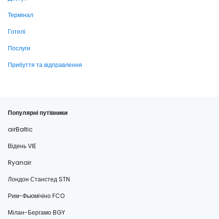
Термінал
Готелі
Послуги
Прибуття та відправлення
Популярні путівники
airBaltic
Відень VIE
Ryanair
Лондон Станстед STN
Рим-Фьюмічіно FCO
Мілан-Бергамо BGY