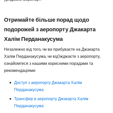
Отримайте більше порад щодо
подорожей з аеропорту Джакарта
Халім Перданакусума
Незалежно від того, чи ви прибуваєте на Джакарта
Халім Перданакусума, чи від'їжджаєте з аеропорту,
ознайомтеся з нашими корисними порадами та
рекомендаціями:
Доступ з аеропорту Джакарта Халім
Перданакусума
Трансфер в аеропорту Джакарта Халім
Перданакусума