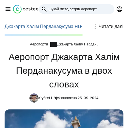
Джакарта Халім Перданакусума HLP
Читати далі
Увійдіть до Cestee
... світова туристична спільнота
Аеропорти
Джакарта Халім Перданакусума
Аеропорт Джакарта Халім
Продовжуйте з Google
Перданакусума в двох
словах
Продовжуйте у Facebook
Kryštof Hájek
оновлено 25. 09. 2024
Продовжити з email