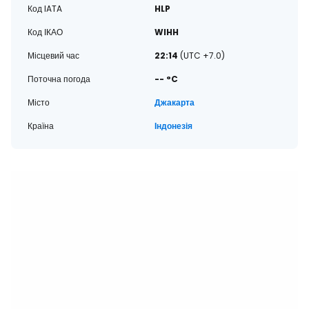
Код IATA
HLP
Код ІКАО
WIHH
Місцевий час
22:14
(UTC +7.0)
Поточна погода
-- °C
Місто
Джакарта
Країна
Індонезія