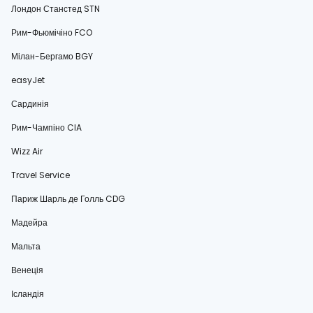
Лондон Станстед STN
Рим-Фьюмічіно FCO
Мілан-Бергамо BGY
easyJet
Сардинія
Рим-Чампіно CIA
Wizz Air
Travel Service
Париж Шарль де Голль CDG
Мадейра
Мальта
Венеція
Ісландія