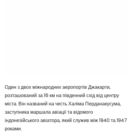
Один з двох міжнародних аеропортів Джакарти,
розташований за 16 км на південний схід від центру
міста. Він названий на честь Халіма Перданакусума,
заступника маршала авіації та відомого
індонезійського авіатора, який служив між 1940 та 1947
роками.