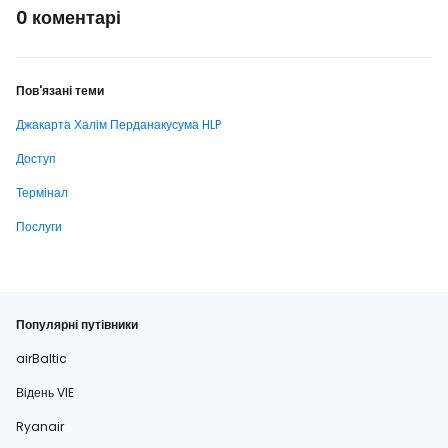
0 коментарі
Пов'язані теми
Джакарта Халім Перданакусума HLP
Доступ
Термінал
Послуги
Популярні путівники
airBaltic
Відень VIE
Ryanair