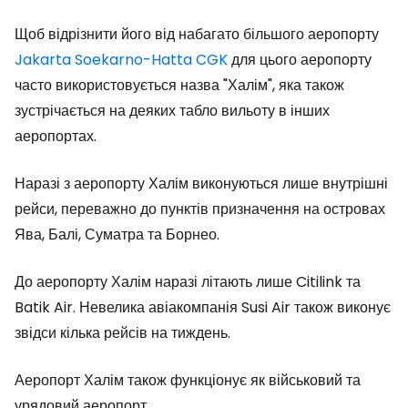
Щоб відрізнити його від набагато більшого аеропорту
Jakarta Soekarno-Hatta CGK
для цього аеропорту
часто використовується назва "Халім", яка також
зустрічається на деяких табло вильоту в інших
аеропортах.
Наразі з аеропорту Халім виконуються лише внутрішні
рейси, переважно до пунктів призначення на островах
Ява, Балі, Суматра та Борнео.
До аеропорту Халім наразі літають лише Citilink та
Batik Air. Невелика авіакомпанія Susi Air також виконує
звідси кілька рейсів на тиждень.
Аеропорт Халім також функціонує як військовий та
урядовий аеропорт.