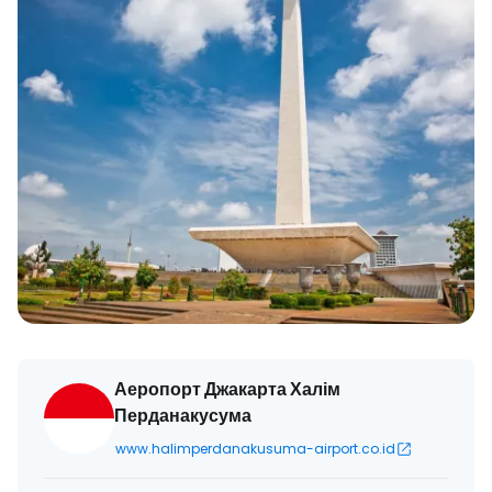
Аеропорт Джакарта Халім
Перданакусума
www.halimperdanakusuma-airport.co.id