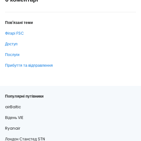
Пов'язані теми
Фігарі FSC
Доступ
Послуги
Прибуття та відправлення
Популярні путівники
airBaltic
Відень VIE
Ryanair
Лондон Станстед STN