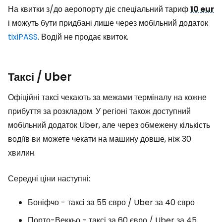
На квитки з/до аеропорту діє спеціальний тариф
10 eur
і можуть бути придбані лише через мобільний додаток
tixiPASS
. Водій не продає квиток.
Таксі / Uber
Офіційні таксі чекають за межами терміналу на кожне
прибуття за розкладом. У регіоні також доступний
мобільний додаток Uber, але через обмежену кількість
водіїв ви можете чекати на машину довше, ніж 30
хвилин.
Середні ціни наступні:
Боніфчо - таксі за 55 євро / Uber за 40 євро
Порто-Веккьо - таксі за 60 євро / Uber за 45