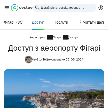
Фігарі FSC
Доступ
Послуги
Читати далі
Увійдіть до Cestee
... світова туристична спільнота
Аеропорти
Фігарі
Доступ
Доступ з аеропорту Фігарі
Продовжуйте з Google
Kryštof Hájek
оновлено 05. 06. 2024
Продовжуйте у Facebook
Продовжити з email