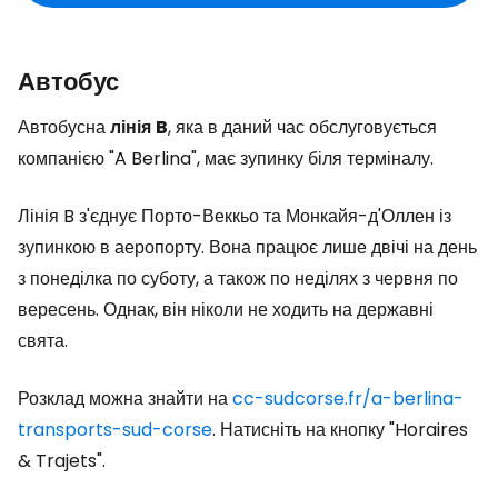
Автобус
Автобусна
лінія
B
, яка в даний час обслуговується
компанією "A Berlina", має зупинку біля терміналу.
Лінія B з'єднує Порто-Веккьо та Монкайя-д'Оллен із
зупинкою в аеропорту. Вона працює лише двічі на день
з понеділка по суботу, а також по неділях з червня по
вересень. Однак, він ніколи не ходить на державні
свята.
Розклад можна знайти на
cc-sudcorse.fr/a-berlina-
transports-sud-corse
. Натисніть на кнопку
"Horaires
& Trajets".