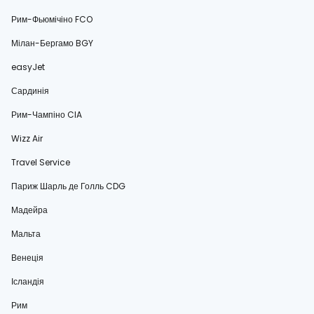
Рим-Фьюмічіно FCO
Мілан-Бергамо BGY
easyJet
Сардинія
Рим-Чампіно CIA
Wizz Air
Travel Service
Париж Шарль де Голль CDG
Мадейра
Мальта
Венеція
Ісландія
Рим