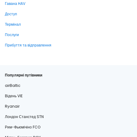
Гавана HAV
Доступ
Термінал
Послуги
Прибуття та відправлення
Популярні путівники
airBaltic
Відень VIE
Ryanair
Лондон Станстед STN
Рим-Фьюмічіно FCO