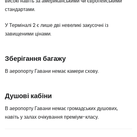
високі навіть за американськими чи європейськими
стандартами.
У Терміналі 2 є лише дві невеликі закусочні із
завищеними цінами.
Зберігання багажу
В аеропорту Гавани немає камери схову.
Душові кабіни
В аеропорту Гавани немає громадських душових,
навіть у залах очікування преміум-класу.