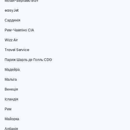
Мілан-Бергамо BGY
easyJet
Сардинія
Рим-Чампіно CIA
Wizz Air
Travel Service
Париж Шарль де Голль CDG
Мадейра
Мальта
Венеція
Ісландія
Рим
Майорка
Албанія