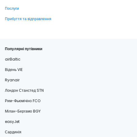
Послуги
Прибуття та відправлення
Популярні путівники
airBaltic
Відень VIE
Ryanair
Лондон Станстед STN
Рим-Фьюмічіно FCO
Мілан-Бергамо BGY
easyJet
Сардинія