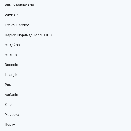
Рим-Чампіно CIA
Wizz Air
Travel Service
Париж Шарль де Голль CDG
Мадейра
Мальта
Венеція
Ісландія
Рим
Албанія
Кіпр
Майорка
Порту