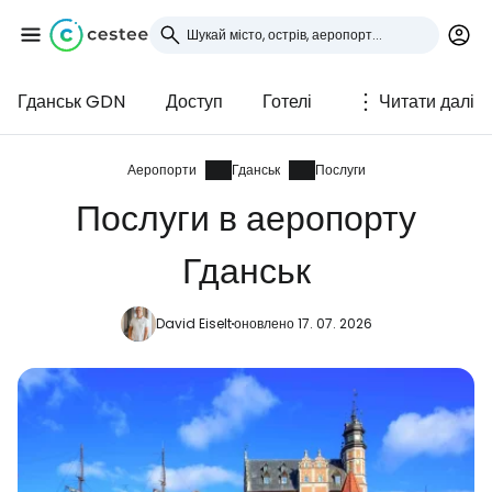
Гданськ GDN
Доступ
Готелі
Читати далі
Увійдіть до Cestee
... світова туристична спільнота
Аеропорти
Гданськ
Послуги
Послуги в аеропорту
Продовжуйте з Google
Гданськ
David Eiselt
оновлено 17. 07. 2026
Продовжуйте у Facebook
Продовжити з email