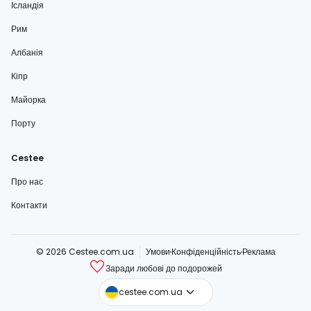
Ісландія
Рим
Албанія
Кіпр
Майорка
Порту
Cestee
Про нас
Контакти
© 2026 Cestee.com.ua
Умови
Конфіденційність
Реклама
Заради любові до подорожей
cestee.com
cestee.com.ua
cestee.sk