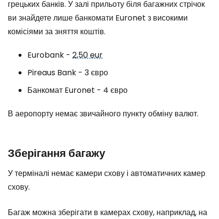
грецьких банків. У залі прильоту біля багажних стрічок
ви знайдете лише банкомати Euronet з високими
комісіями за зняття коштів.
Eurobank -
2,50 eur
Pireaus Bank - 3 євро
Банкомат Euronet - 4 євро
В аеропорту немає звичайного пункту обміну валют.
Зберігання багажу
У терміналі немає камери схову і автоматичних камер
схову.
Багаж можна зберігати в камерах схову, наприклад, на