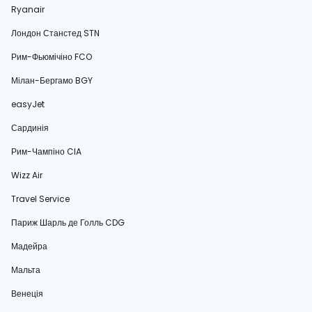
Ryanair
Лондон Станстед STN
Рим-Фьюмічіно FCO
Мілан-Бергамо BGY
easyJet
Сардинія
Рим-Чампіно CIA
Wizz Air
Travel Service
Париж Шарль де Голль CDG
Мадейра
Мальта
Венеція