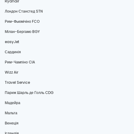
Ryanair
Лондон Станстед STN
Рим-Фьюмічіно FCO
Мілан-Бергамо BGY
easyJet
Сардинія
Рим-Чампіно CIA
Wizz Air
Travel Service
Париж Шарль де Голль CDG
Мадейра
Мальта
Венеція
Ісландія