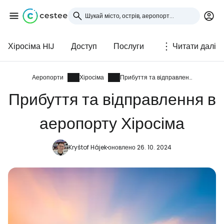
Хіросіма HIJ
Доступ
Послуги
Читати далі
Увійдіть до Cestee
... світова туристична спільнота
Аеропорти
Хіросіма
Прибуття та відправлення
Прибуття та відправлення в
Продовжуйте з Google
аеропорту Хіросіма
Kryštof Hájek
оновлено 26. 10. 2024
Продовжуйте у Facebook
Продовжити з email