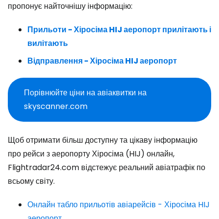
пропонує найточнішу інформацію:
Прильоти - Хіросіма HIJ аеропорт прилітають і
вилітають
Відправлення - Хіросіма HIJ аеропорт
Порівнюйте ціни на авіаквитки на
skyscanner.com
Щоб отримати більш доступну та цікаву інформацію
про рейси з аеропорту Хіросіма (HIJ) онлайн,
Flightradar24.com відстежує реальний авіатрафік по
всьому світу.
Онлайн табло прильотів авіарейсів - Хіросіма HIJ
аеропорт