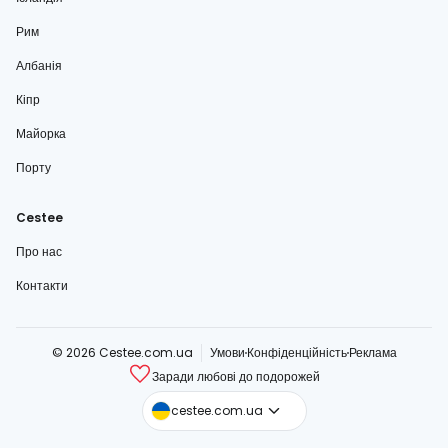
Рим
Албанія
Кіпр
Майорка
Порту
Cestee
Про нас
Контакти
© 2026 Cestee.com.ua
Умови
Конфіденційність
Реклама
Заради любові до подорожей
cestee.com
cestee.com.ua
cestee.sk