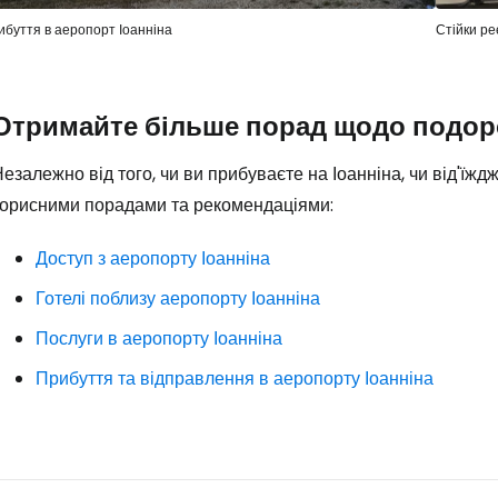
ибуття в аеропорт Іоанніна
Стійки ре
Отримайте більше порад щодо подоро
езалежно від того, чи ви прибуваєте на Іоанніна, чи від'їж
корисними порадами та рекомендаціями:
Доступ з аеропорту Іоанніна
Готелі поблизу аеропорту Іоанніна
Послуги в аеропорту Іоанніна
Прибуття та відправлення в аеропорту Іоанніна