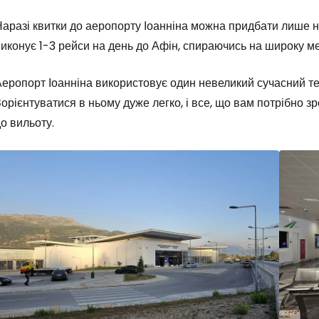
аразі квитки до аеропорту Іоанніна можна придбати лише н
иконує 1-3 рейси на день до Афін, спираючись на широку ме
еропорт Іоанніна використовує один невеликий сучасний тер
Увійдіть до 
орієнтуватися в ньому дуже легко, і все, що вам потрібно з
о вильоту.
... світова туристична спільнота
Пр
Прод
Про