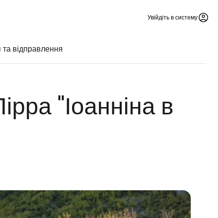
Увійдіть в систему
 та відправлення
ірра "Іоанніна в