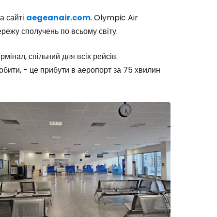
а сайті
aegeanair.com
. Olympic Air
режу сполучень по всьому світу.
мінал, спільний для всіх рейсів.
Cestee
робити, - це прибути в аеропорт за 75 хвилин
одовжуйте з Google
овжуйте у Facebook
довжити з email