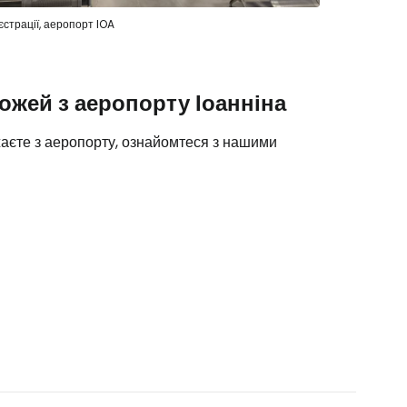
єстрації, аеропорт IOA
жей з аеропорту Іоанніна
джаєте з аеропорту, ознайомтеся з нашими