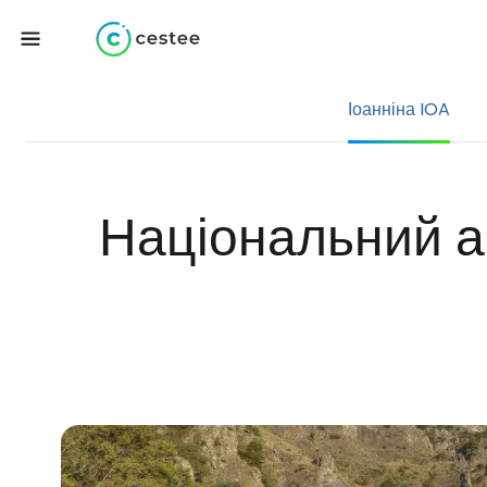
Іоанніна IOA
Національний ае