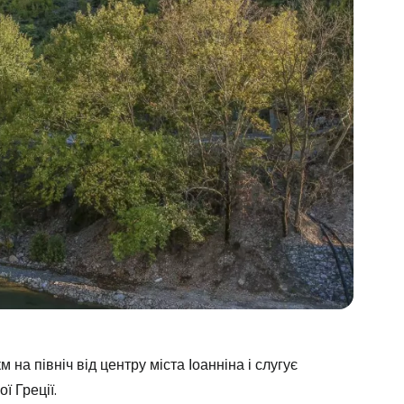
на північ від центру міста Іоанніна і слугує
ї Греції.