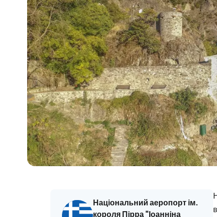
Н
Національний аеропорт ім.
в
короля Пірра "Іоанніна