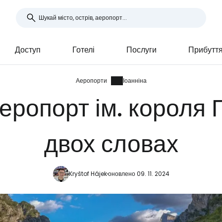
Доступ
Готелі
Послуги
Прибуття
Аеропорти
Іоанніна
ропорт ім. короля П
двох словах
Kryštof Hájek
оновлено 09. 11. 2024