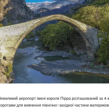
евеликий аеропорт імені короля Пірра розташований за 4 км 
оротами для вивчення північно-західної частини материково