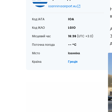
ioanninaairport.eu
Н
в
Код IATA
IOA
Код ІКАО
LGIO
А
З
Місцевий час
16:36
(UTC +3.0)
д
Поточна погода
-- °C
Місто
Іоанніна
Країна
Греція