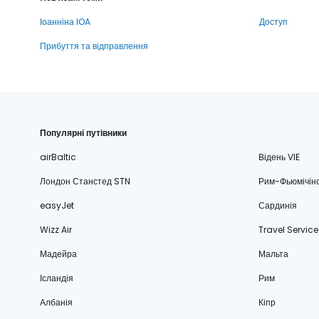
Іоанніна IOA
Доступ
Прибуття та відправлення
Популярні путівники
airBaltic
Відень VIE
Лондон Станстед STN
Рим-Фьюмічін
easyJet
Сардинія
Wizz Air
Travel Service
Мадейра
Мальта
Ісландія
Рим
Албанія
Кіпр