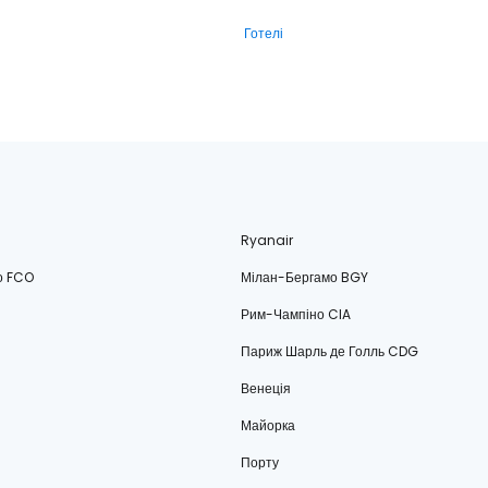
Готелі
Ryanair
о FCO
Мілан-Бергамо BGY
Рим-Чампіно CIA
Париж Шарль де Голль CDG
Венеція
Майорка
Порту