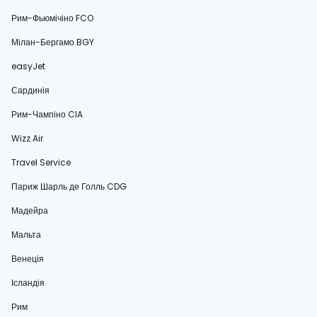
Рим-Фьюмічіно FCO
Мілан-Бергамо BGY
easyJet
Сардинія
Рим-Чампіно CIA
Wizz Air
Travel Service
Париж Шарль де Голль CDG
Мадейра
Мальта
Венеція
Ісландія
Рим