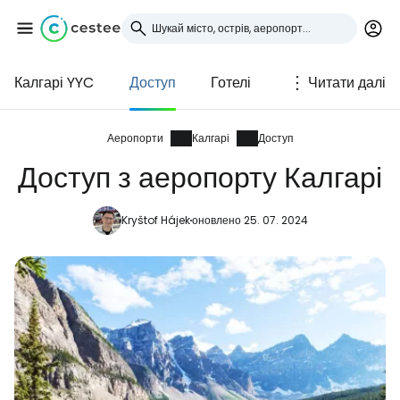
Калгарі YYC
Доступ
Готелі
Читати далі
Увійдіть до Cestee
... світова туристична спільнота
Аеропорти
Калгарі
Доступ
Доступ з аеропорту Калгарі
Продовжуйте з Google
Kryštof Hájek
оновлено 25. 07. 2024
Продовжуйте у Facebook
Продовжити з email