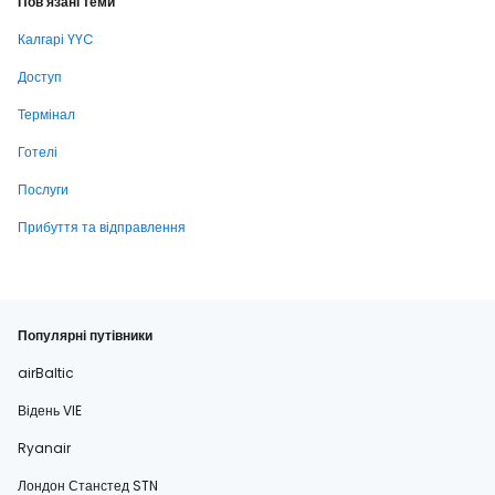
Пов'язані теми
Калгарі YYC
Доступ
Термінал
Готелі
Послуги
Прибуття та відправлення
Популярні путівники
airBaltic
Відень VIE
Ryanair
Лондон Станстед STN