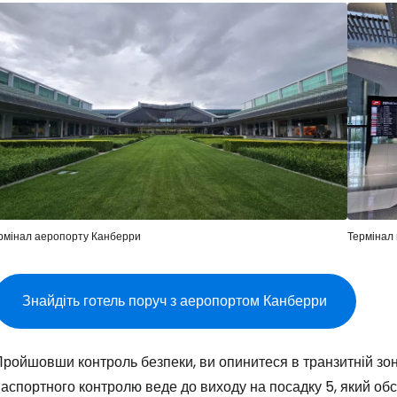
рмінал аеропорту Канберри
Термінал
Знайдіть готель поруч з аеропортом Канберри
ройшовши контроль безпеки, ви опинитеся в транзитній зоні
аспортного контролю веде до виходу на посадку 5, який обс