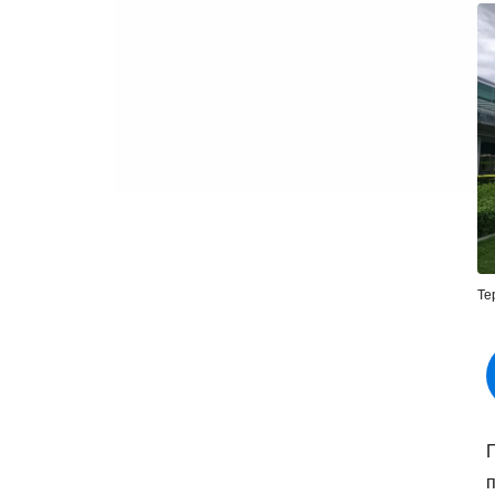
Те
П
п