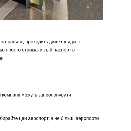
Cestee
як правило, проходить дуже швидко і
ньо просто отримати свій паспорт в
н.
одовжуйте з Google
овжуйте у Facebook
і компанії можуть запропонувати
довжити з email
обирайте цей аеропорт, а не більші аеропорти