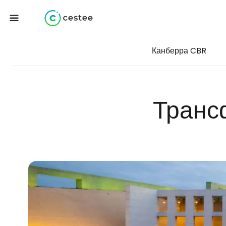
Канберра CBR
Транс