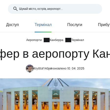
Доступ
Термінал
Послуги
Прибут
Аеропорти
Канберра
Термінал
фер в аеропорту Ка
Kryštof Hájek
оновлено 10. 04. 2025