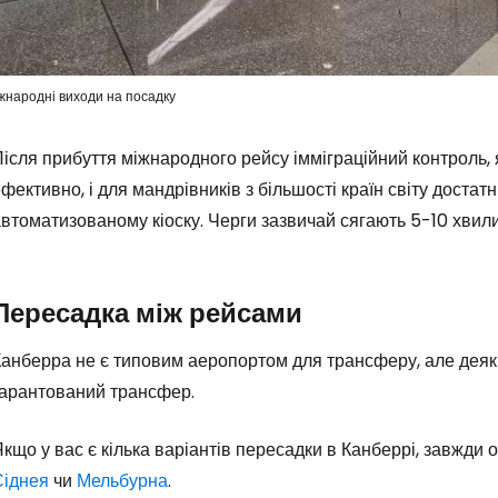
Увійдіть до 
жнародні виходи на посадку
ісля прибуття міжнародного рейсу імміграційний контроль, 
... світова туристична спільнота
фективно, і для мандрівників з більшості країн світу достат
втоматизованому кіоску. Черги зазвичай сягають 5-10 хвили
Пр
Пересадка між рейсами
Прод
Канберра не є типовим аеропортом для трансферу, але деяк
гарантований трансфер.
Про
кщо у вас є кілька варіантів пересадки в Канберрі, завжди 
Сіднея
чи
Мельбурна
.