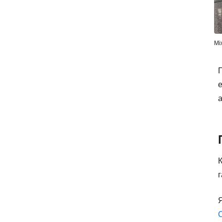
Мі
П
е
а
Я