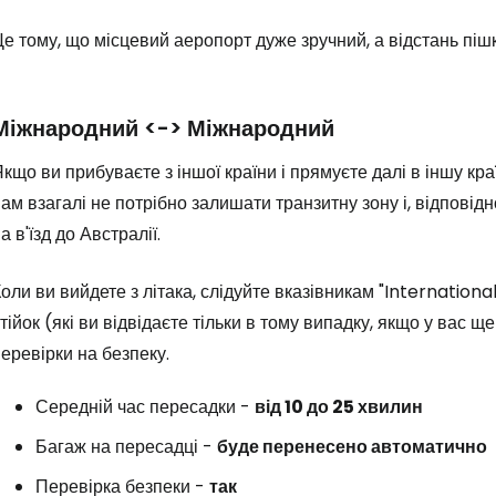
е тому, що місцевий аеропорт дуже зручний, а відстань піш
Міжнародний <-> Міжнародний
кщо ви прибуваєте з іншої країни і прямуєте далі в іншу кр
ам взагалі не потрібно залишати транзитну зону і, відповід
а в'їзд до Австралії.
оли ви вийдете з літака, слідуйте вказівникам
"International
тійок (які ви відвідаєте тільки в тому випадку, якщо у вас 
еревірки на безпеку.
Середній час пересадки -
від 10 до 25 хвилин
Багаж на пересадці -
буде перенесено автоматично
Перевірка безпеки -
так