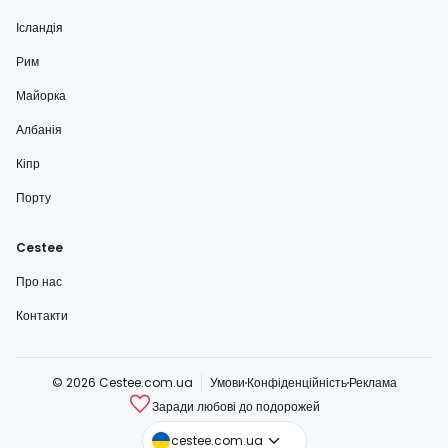
Ісландія
Рим
Майорка
Албанія
Кіпр
Порту
Cestee
Про нас
Контакти
© 2026 Cestee.com.ua
Умови
Конфіденційність
Реклама
Заради любові до подорожей
cestee.com
cestee.com.ua