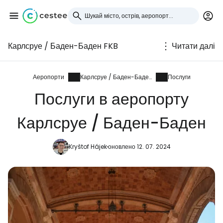
Карлсруе / Баден-Баден FKB
Читати далі
Увійдіть до Cestee
... світова туристична спільнота
Аеропорти
Карлсруе / Баден-Баден
Послуги
Послуги в аеропорту
Продовжуйте з Google
Карлсруе / Баден-Баден
Kryštof Hájek
оновлено 12. 07. 2024
Продовжуйте у Facebook
Продовжити з email