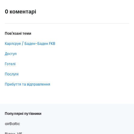
0 коментарі
Пов'язані теми
Карлсруе / Баден-Баден FKB
Доступ
Готелі
Послуги
Прибуття та відправлення
Популярні путівники
airBaltic
Відень VIE