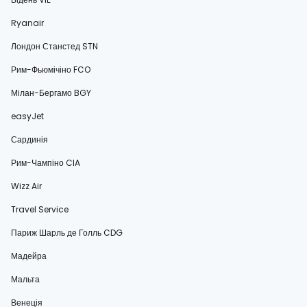
Ryanair
Лондон Станстед STN
Рим-Фьюмічіно FCO
Мілан-Бергамо BGY
easyJet
Сардинія
Рим-Чампіно CIA
Wizz Air
Travel Service
Париж Шарль де Голль CDG
Мадейра
Мальта
Венеція