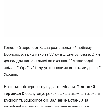
Головний аеропорт Києва розташований поблизу
Борисполя, приблизно за 37 км від центру Києва. Він є
домом для національної авіакомпанії "Міжнародні
авіалінії України" і слугує головними воротами до всієї
України.
На території аеропорту є два термінали.
Головний
термінал D
обслуговує рейси всіх авіакомпаній, окрім
Ryanair та Laudamotion. Залізнична станція та
автобусні зупинки знаходяться прямо перед ним.