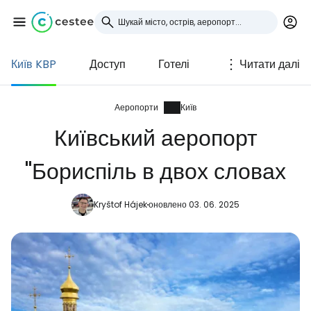
Київ KBP
Доступ
Готелі
Читати далі
Увійдіть до Cestee
... світова туристична спільнота
Аеропорти
Київ
Київський аеропорт
Продовжуйте з Google
"Бориспіль в двох словах
Kryštof Hájek
оновлено 03. 06. 2025
Продовжуйте у Facebook
Продовжити з email