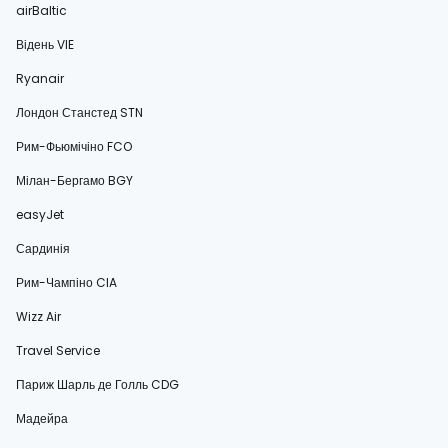
airBaltic
Відень VIE
Ryanair
Лондон Станстед STN
Рим-Фьюмічіно FCO
Мілан-Бергамо BGY
easyJet
Сардинія
Рим-Чампіно CIA
Wizz Air
Travel Service
Париж Шарль де Голль CDG
Мадейра