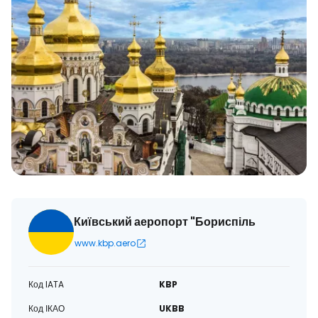
Київський аеропорт "Бориспіль
www.kbp.aero
Код IATA
KBP
Код ІКАО
UKBB