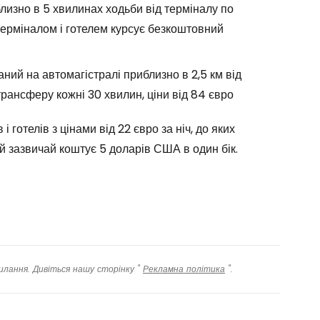
изно в 5 хвилинах ходьби від терміналу по
 терміналом і готелем курсує безкоштовний
овжуйте у Facebook
ний на автомагістралі приблизно в 2,5 км від
рансферу кожні 30 хвилин, ціни від 84 євро
довжити з email
 готелів з цінами від 22 євро за ніч, до яких
й зазвичай коштує 5 доларів США в один бік.
илання. Дивіться нашу сторінку "
Рекламна політика
".