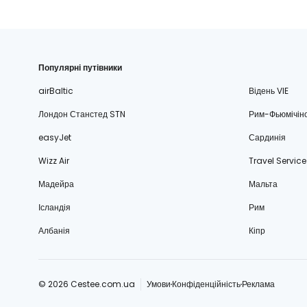
Популярні путівники
airBaltic
Відень VIE
Лондон Станстед STN
Рим-Фьюмічін
easyJet
Сардинія
Wizz Air
Travel Service
Мадейра
Мальта
Ісландія
Рим
Албанія
Кіпр
© 2026 Cestee.com.ua
Умови
Конфіденційність
Реклама