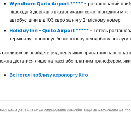
Wyndham Quito Airport *****
- розташований прибл
пішохідній доріжці з вказівниками, кожні півгодини між
автобус, ціни від 103 євро за ніч у 2-місному номері
Прод
Holiday Inn - Quito Airport *****
- Готель розташова
терміналу і пропонує безкоштовну цілодобову послугу т
Про
 околицях ви знайдете ряд невеликих приватних пансіонатів і
ожна дістатися лише на таксі або платним трансфером, яки
Всі готелі поблизу аеропорту Кіто
яких наша редакція може отримувати комісійні, якщо ви натиснете на пос