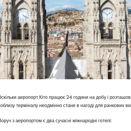
Увійдіть до 
скільки аеропорт Кіто працює 24 години на добу і розташов
облизу терміналу неодмінно стане в нагоді для ранкових виль
... світова туристична спільнота
оруч з аеропортом є два сучасні міжнародні готелі:
Пр