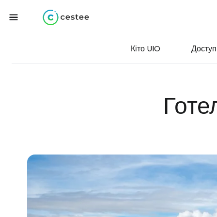
Кіто UIO
Доступ
Готе