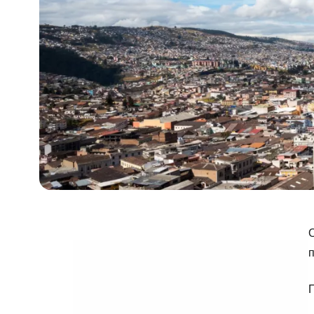
О
п
П