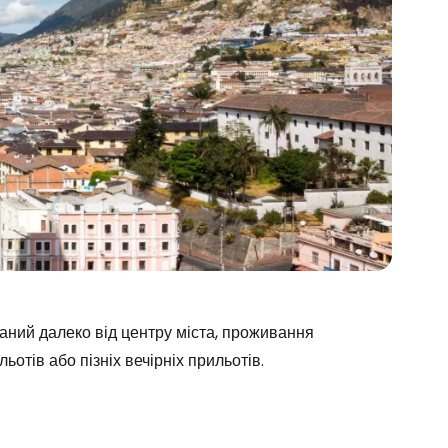
Cestee
аний далеко від центру міста, проживання
отів або пізніх вечірніх прильотів.
одовжуйте з Google