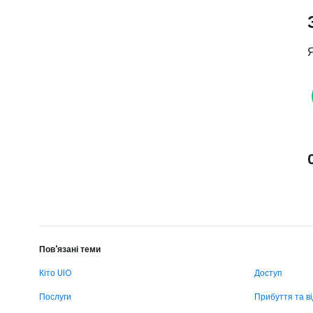
Я
Пов'язані теми
Кіто UIO
Доступ
Послуги
Прибуття та в