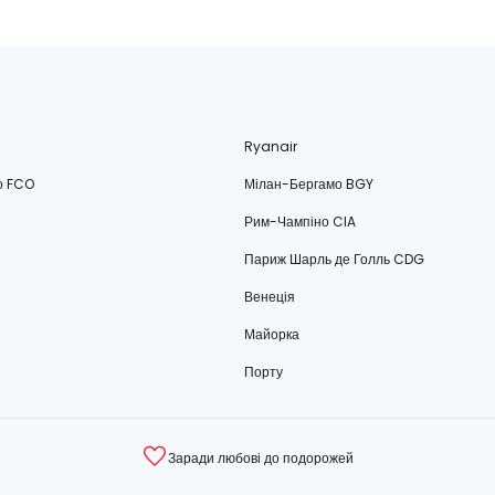
Ryanair
о FCO
Мілан-Бергамо BGY
Рим-Чампіно CIA
Париж Шарль де Голль CDG
Венеція
Майорка
Порту
Заради любові до подорожей