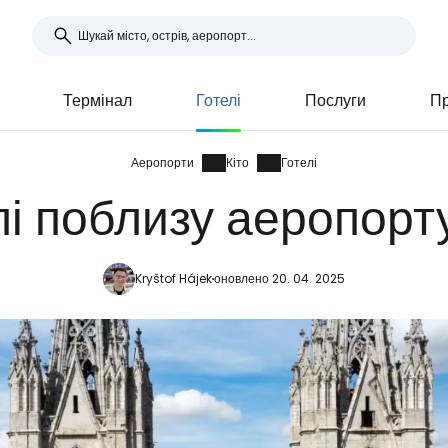
Термінал
Готелі
Послуги
Пр
Аеропорти
Кіто
Готелі
лі поблизу аеропорту
Kryštof Hájek
оновлено 20. 04. 2025