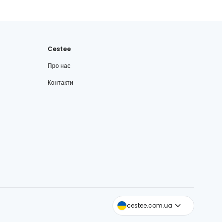
Cestee
Про нас
Контакти
cestee.com
cestee.com.ua
cestee.sk