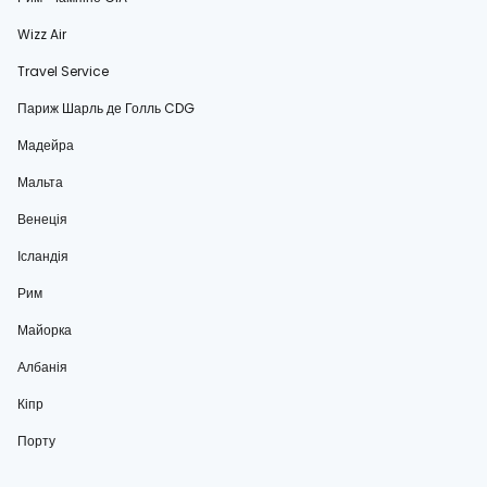
Wizz Air
Travel Service
Париж Шарль де Голль CDG
Мадейра
Мальта
Венеція
Ісландія
Рим
Майорка
Албанія
Кіпр
Порту