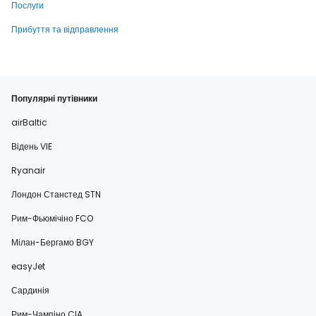
Послуги
Прибуття та відправлення
Популярні путівники
airBaltic
Відень VIE
Ryanair
Лондон Станстед STN
Рим-Фьюмічіно FCO
Мілан-Бергамо BGY
easyJet
Сардинія
Рим-Чампіно CIA