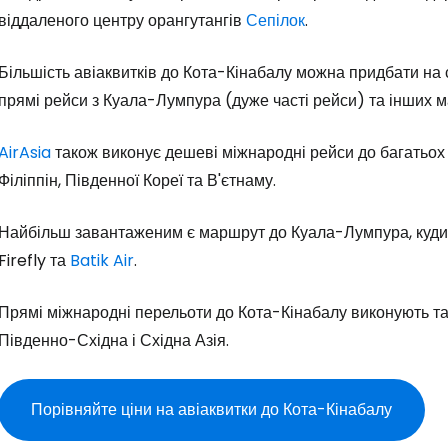
віддаленого центру орангутангів
Сепілок
.
Більшість авіаквитків до Кота-Кінабалу можна придбати на 
прямі рейси з Куала-Лумпура (дуже часті рейси) та інших м
Увійдіть до 
AirAsia
також виконує дешеві міжнародні рейси до багатьох м
Філіппін, Південної Кореї та В'єтнаму.
... світова туристична спільнота
Найбільш завантаженим є маршрут до Куала-Лумпура, куди, ок
Пр
Firefly та
Batik Air
.
Прямі міжнародні перельоти до Кота-Кінабалу виконують та
Прод
Південно-Східна і Східна Азія.
Порівняйте ціни на авіаквитки до Кота-Кінабалу
Про