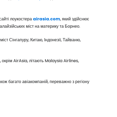
сайті лоукостера
airasia.com
, який здійснює
алайзійських міст на материку та Борнео.
Cestee
іст Сінгапуру, Китаю, Індонезії, Тайваню,
рім AirAsia, літають Malaysia Airlines,
одовжуйте з Google
кож багато авіакомпаній, переважно з регіону
овжуйте у Facebook
довжити з email