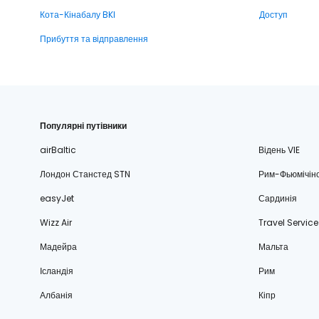
Кота-Кінабалу BKI
Доступ
Прибуття та відправлення
Популярні путівники
airBaltic
Відень VIE
Лондон Станстед STN
Рим-Фьюмічін
easyJet
Сардинія
Wizz Air
Travel Service
Мадейра
Мальта
Ісландія
Рим
Албанія
Кіпр