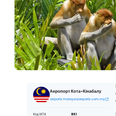
Аеропорт Кота-Кінабалу
airports.malaysiaairports.com.my
Код IATA
BKI