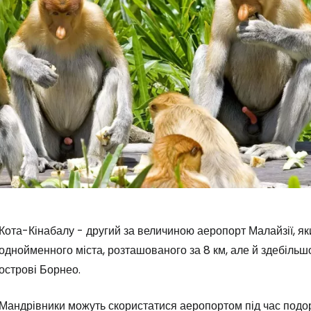
Кота-Кінабалу - другий за величиною аеропорт Малайзії, я
однойменного міста, розташованого за 8 км, але й здебільш
острові Борнео.
Мандрівники можуть скористатися аеропортом під час подо