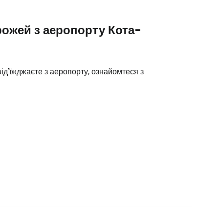
ожей з аеропорту Кота-
від'їжджаєте з аеропорту, ознайомтеся з