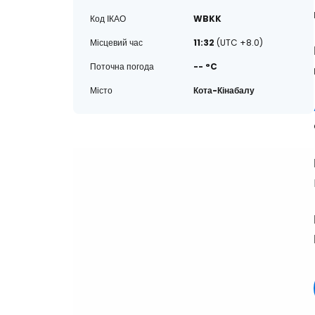
Код ІКАО
WBKK
Місцевий час
11:32
(UTC +8.0)
Поточна погода
-- °C
Місто
Кота-Кінабалу