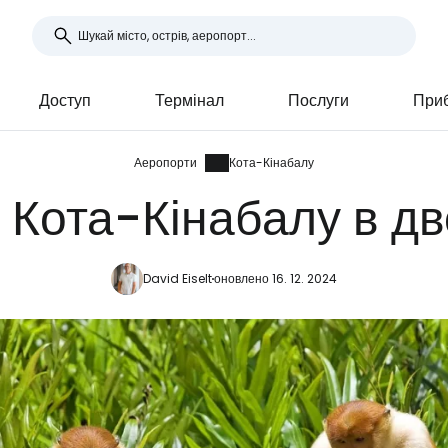
Доступ
Термінал
Послуги
Приб
Аеропорти
Кота-Кінабалу
 Кота-Кінабалу в дв
David Eiselt
оновлено 16. 12. 2024