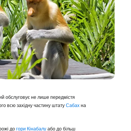
кий обслуговує не лише передмістя
ого всю західну частину штату
Сабах
на
рожі до
гори Кінабалу
або до більш