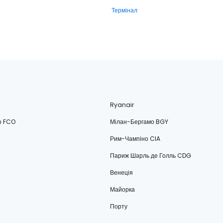
Термінал
Ryanair
о FCO
Мілан-Бергамо BGY
Рим-Чампіно CIA
Париж Шарль де Голль CDG
Венеція
Майорка
Порту