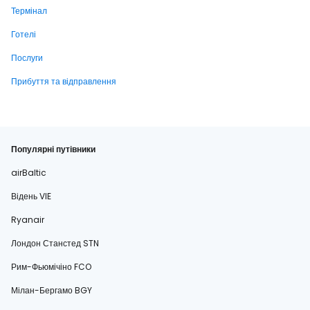
Термінал
Готелі
Послуги
Прибуття та відправлення
Популярні путівники
airBaltic
Відень VIE
Ryanair
Лондон Станстед STN
Рим-Фьюмічіно FCO
Мілан-Бергамо BGY