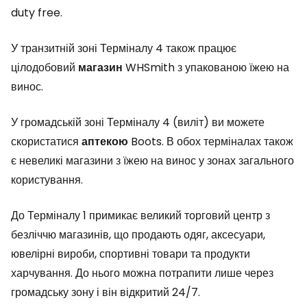
duty free
.
У транзитній зоні Терміналу 4 також працює
цілодобовий
магазин
WHSmith з упакованою їжею на
винос.
У громадській зоні Терміналу 4 (виліт) ви можете
скористатися
аптекою
Boots. В обох терміналах також
є невеликі магазини з їжею на винос у зонах загального
користування.
До Терміналу 1 примикає великий торговий центр з
безліччю магазинів, що продають одяг, аксесуари,
ювелірні вироби, спортивні товари та продукти
харчування. До нього можна потрапити лише через
громадську зону і він відкритий 24/7.