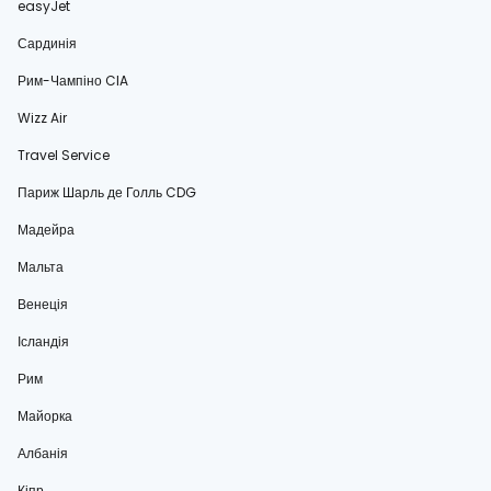
easyJet
Сардинія
Рим-Чампіно CIA
Wizz Air
Travel Service
Париж Шарль де Голль CDG
Мадейра
Мальта
Венеція
Ісландія
Рим
Майорка
Албанія
Кіпр