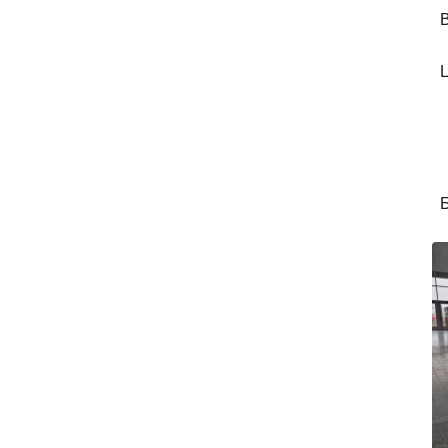
В
Ц
Б