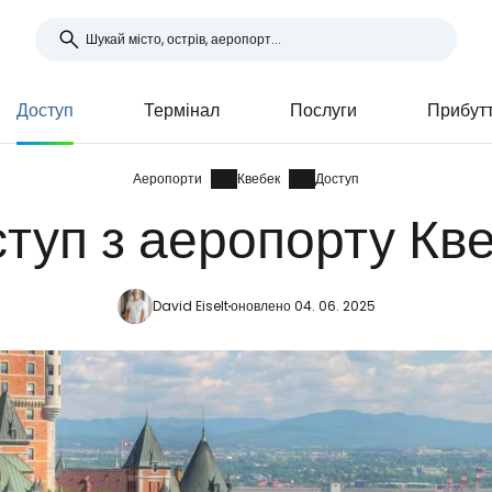
Доступ
Термінал
Послуги
Прибутт
Аеропорти
Квебек
Доступ
туп з аеропорту Кв
David Eiselt
оновлено 04. 06. 2025