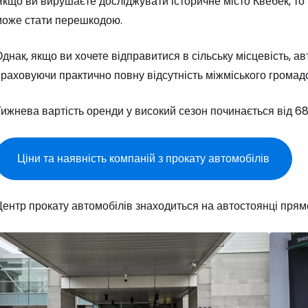
кщо ви вирушаєте досліджувати історичне місто Квебек, то
може стати перешкодою.
днак, якщо ви хочете відправитися в сільську місцевість, 
раховуючи практично повну відсутність міжміського громад
ижнева вартість оренди у високий сезон починається від 68
Ціни та наявність компаній з прокату автомобілів
ентр прокату автомобілів знаходиться на автостоянці прям