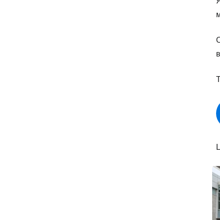
Я
О
в
Т
Ц