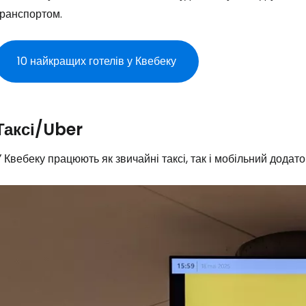
транспортом.
10 найкращих готелів у Квебеку
Таксі/Uber
 Квебеку працюють як звичайні таксі, так і мобільний додато