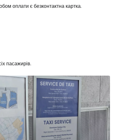
обом оплати є безконтактна картка.
Cestee
іх пасажирів.
одовжуйте з Google
овжуйте у Facebook
довжити з email