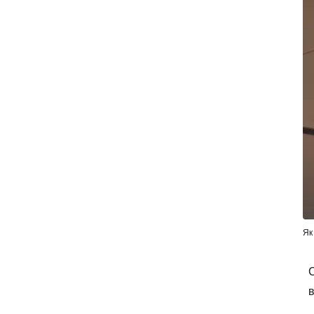
Як
С
в