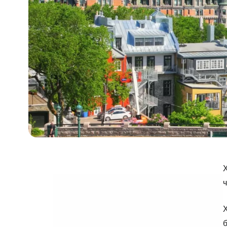
Х
ч
Х
б