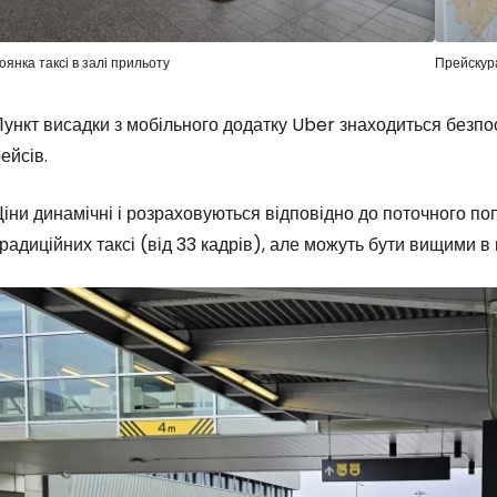
оянка таксі в залі прильоту
Прейскура
ункт висадки з мобільного додатку Uber знаходиться безпо
ейсів.
іни динамічні і розраховуються відповідно до поточного поп
радиційних таксі (від 33 кадрів), але можуть бути вищими в 