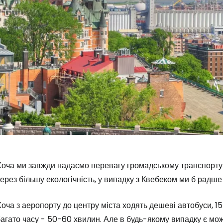
оча ми завжди надаємо перевагу громадському транспорту дл
ерез більшу екологічність, у випадку з Квебеком ми б радше
оча з аеропорту до центру міста ходять дешеві автобуси, 
агато часу - 50-60 хвилин. Але в будь-якому випадку є мо