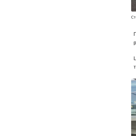
Ст
П
р
Ц
т