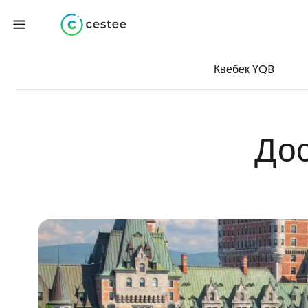
Квебек YQB
Дос