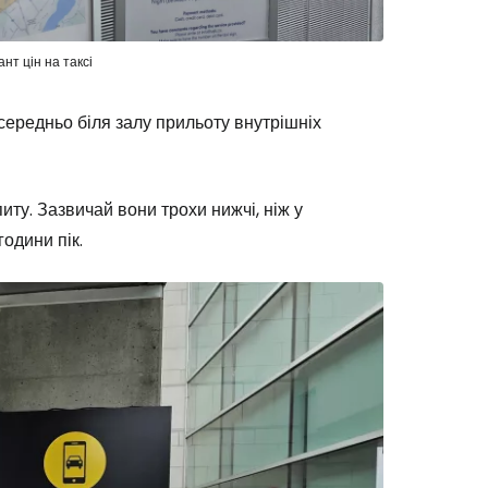
нт цін на таксі
середньо біля залу прильоту внутрішніх
иту. Зазвичай вони трохи нижчі, ніж у
години пік.