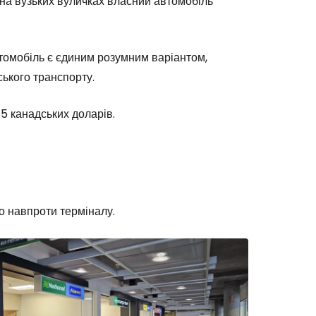
 на вузьких вуличках власний автомобіль
автомобіль є єдиним розумним варіантом,
ського транспорту.
5 канадських доларів.
о навпроти терміналу.