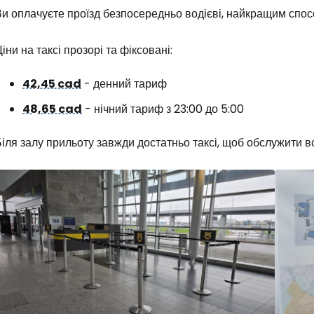
и оплачуєте проїзд безпосередньо водієві, найкращим спос
Увійдіть до 
іни на таксі прозорі та фіксовані:
42,45 cad
- денний тариф
... світова туристична спільнота
48,65 cad
- нічний тариф з 23:00 до 5:00
іля залу прильоту завжди достатньо таксі, щоб обслужити вс
Пр
Прод
Про