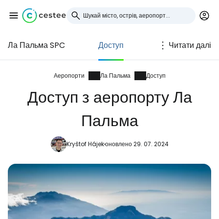
Ла Пальма SPC
Доступ
Читати далі
Увійдіть до Cestee
... світова туристична спільнота
Аеропорти
Ла Пальма
Доступ
Доступ з аеропорту Ла
Продовжуйте з Google
Пальма
Kryštof Hájek
оновлено 29. 07. 2024
Продовжуйте у Facebook
Продовжити з email