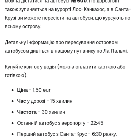
можна дістатися
на автобусі
№ 500
. По дорозі він
також зупиняється на курорті Лос-Канкахос, а в Санта-
Крузі ви можете пересісти на автобуси, що курсують по
всьому острову.
Детальну інформацію про пересування островом
автобусом дивіться в нашому путівнику по Ла Пальмі.
Купуйте квиток у водія (можна оплатити карткою або
готівкою).
Ціна
-
1,50 eur
Час
у дорозі - 15 хвилин
Частота
- 30 хвилин
Останній автобус з аеропорту - 22:45
Перший автобус з Санта-Крус - 6:30 ранку.