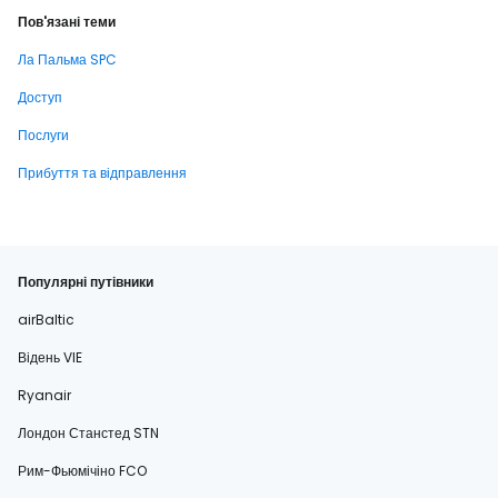
Пов'язані теми
Ла Пальма SPC
Доступ
Послуги
Прибуття та відправлення
Популярні путівники
airBaltic
Відень VIE
Ryanair
Лондон Станстед STN
Рим-Фьюмічіно FCO