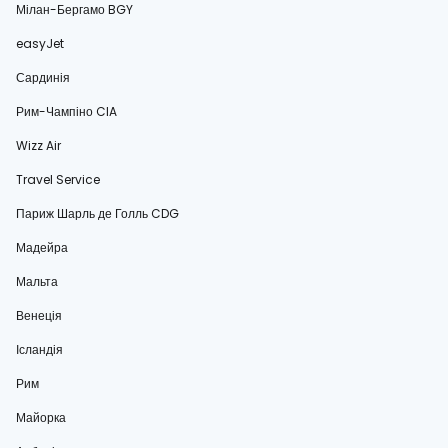
Мілан-Бергамо BGY
easyJet
Сардинія
Рим-Чампіно CIA
Wizz Air
Travel Service
Париж Шарль де Голль CDG
Мадейра
Мальта
Венеція
Ісландія
Рим
Майорка