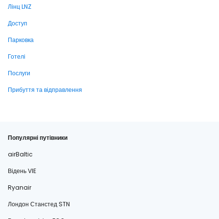
Лінц LNZ
Доступ
Парковка
Готелі
Послуги
Прибуття та відправлення
Популярні путівники
airBaltic
Відень VIE
Ryanair
Лондон Станстед STN