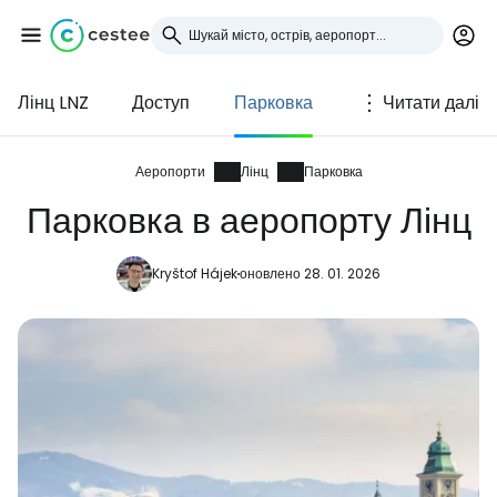
Лінц LNZ
Доступ
Парковка
Читати далі
Увійдіть до Cestee
... світова туристична спільнота
Аеропорти
Лінц
Парковка
Парковка в аеропорту Лінц
Продовжуйте з Google
Kryštof Hájek
оновлено 28. 01. 2026
Продовжуйте у Facebook
Продовжити з email