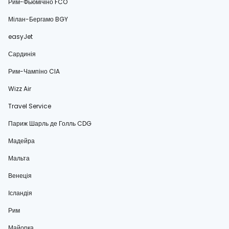
Рим-Фьюмічіно FCO
Мілан-Бергамо BGY
easyJet
Сардинія
Рим-Чампіно CIA
Wizz Air
Travel Service
Париж Шарль де Голль CDG
Мадейра
Мальта
Венеція
Ісландія
Рим
Майорка