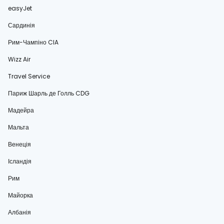
easyJet
Сардинія
Рим-Чампіно CIA
Wizz Air
Travel Service
Париж Шарль де Голль CDG
Мадейра
Мальта
Венеція
Ісландія
Рим
Майорка
Албанія