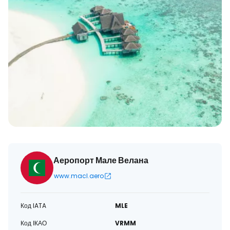
Аеропорт Мале Велана
www.macl.aero
Код IATA
MLE
Код ІКАО
VRMM