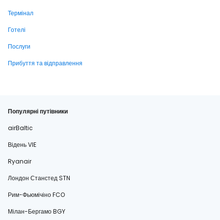
Термінал
Готелі
Послуги
Прибуття та відправлення
Популярні путівники
airBaltic
Відень VIE
Ryanair
Лондон Станстед STN
Рим-Фьюмічіно FCO
Мілан-Бергамо BGY