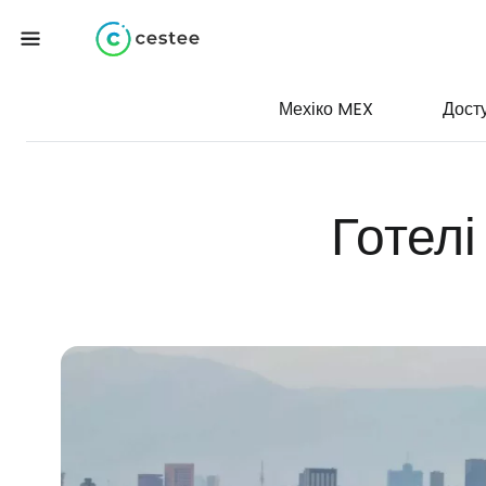
Мехіко MEX
Дост
Готелі