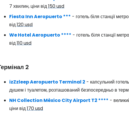
Прод
7 хвилин, ціни від
150 usd
Fiesta Inn Aeropuerto ***
- готель біля станції метро
від
120 usd
Про
We Hotel Aeropuerto ****
- готель біля станції метр
від
110 usd
Термінал 2
izZzleep Aeropuerto Terminal 2
- капсульний готель
душем і туалетом, розташований безпосередньо в термі
NH Collection México City Airport T2 ****
- великий
ціни від
170 usd