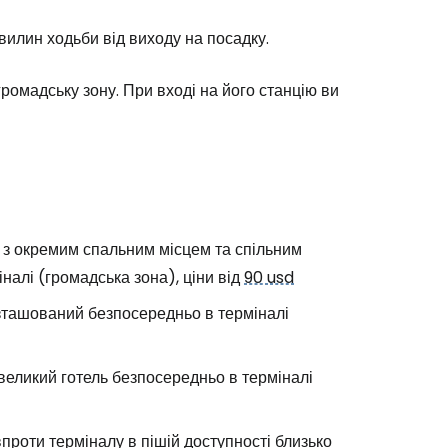
хвилин ходьби від виходу на посадку.
ромадську зону. При вході на його станцію ви
Cestee
 з окремим спальним місцем та спільним
налі (громадська зона), ціни від
90 usd
озташований безпосередньо в терміналі
великий готель безпосередньо в терміналі
одовжуйте з Google
проти терміналу в пішій доступності близько