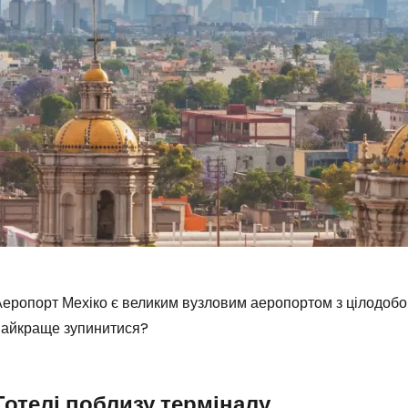
Аеропорт Мехіко є великим вузловим аеропортом з цілодобо
найкраще зупинитися?
Готелі поблизу терміналу