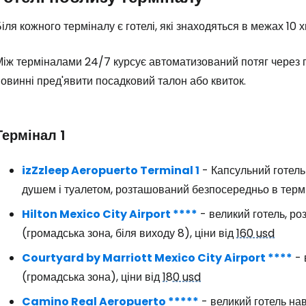
іля кожного терміналу є готелі, які знаходяться в межах 10 
іж терміналами 24/7 курсує автоматизований потяг через г
овинні пред'явити посадковий талон або квиток.
Термінал 1
Увійдіть до 
izZzleep Aeropuerto Terminal 1
- Капсульний готель
душем і туалетом, розташований безпосередньо в термі
Hilton Mexico City Airport ****
- великий готель, р
... світова туристична спільнота
(громадська зона, біля виходу 8), ціни від
160 usd
Courtyard by Marriott Mexico City Airport ****
- 
Пр
(громадська зона), ціни від
180 usd
Camino Real Aeropuerto *****
- великий готель нав