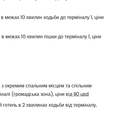
овжуйте у Facebook
 в межах 10 хвилин ходьби до терміналу 1, ціни
довжити з email
о в межах 10 хвилин пішки до терміналу 1, ціни
 з окремим спальним місцем та спільним
налі (громадська зона), ціни від
90 usd
 готель в 2 хвилинах ходьби від терміналу,