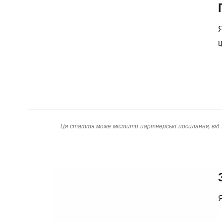
Я
ц
Ця стаття може містити партнерські посилання, від 
Я