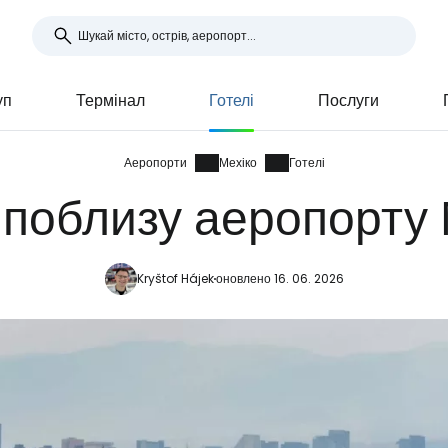
уп
Термінал
Готелі
Послуги
Аеропорти
Мехіко
Готелі
 поблизу аеропорту
Kryštof Hájek
оновлено 16. 06. 2026