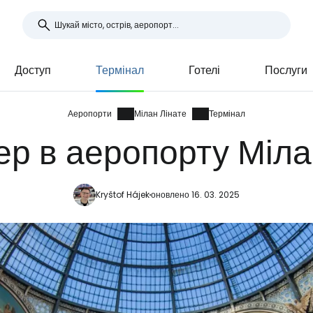
Доступ
Термінал
Готелі
Послуги
Аеропорти
Мілан Лінате
Термінал
р в аеропорту Міла
Kryštof Hájek
оновлено 16. 03. 2025