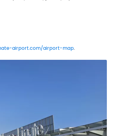
inate-airport.com/airport-map
.
Cestee
одовжуйте з Google
овжуйте у Facebook