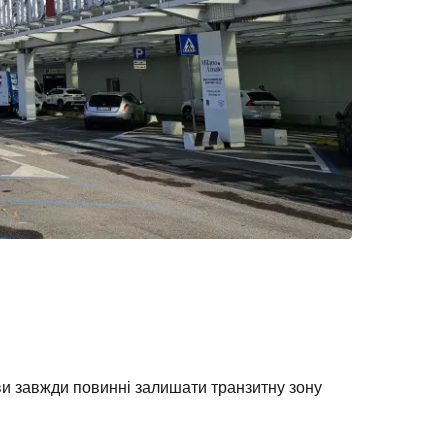
довжити з email
 ви завжди повинні залишати транзитну зону