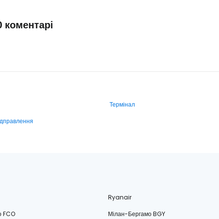
0 коментарі
Термінал
ідправлення
Ryanair
о FCO
Мілан-Бергамо BGY