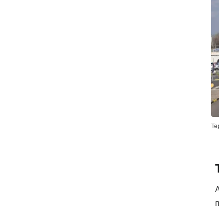
Те
А
п