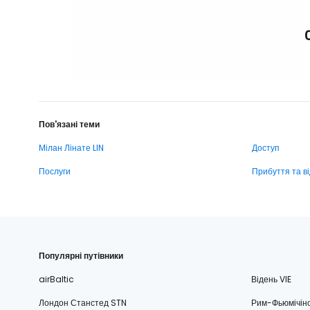
Пов'язані теми
Мілан Лінате LIN
Доступ
Послуги
Прибуття та в
Популярні путівники
airBaltic
Відень VIE
Лондон Станстед STN
Рим-Фьюмічін