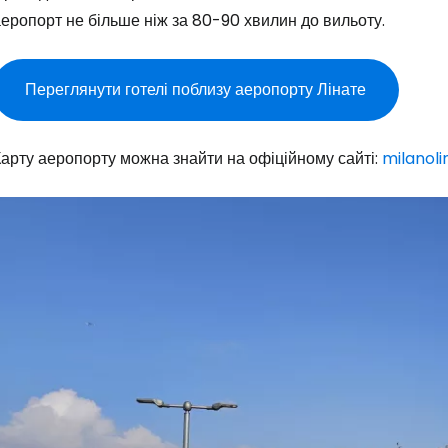
еропорт не більше ніж за 80-90 хвилин до вильоту.
Переглянути готелі поблизу аеропорту Лінате
арту аеропорту можна знайти на офіційному сайті:
milanol
Увійдіть до 
... світова туристична спільнота
Пр
Прод