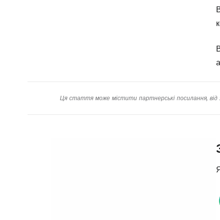
В
к
В
а
Ця стаття може містити партнерські посилання, від 
Я