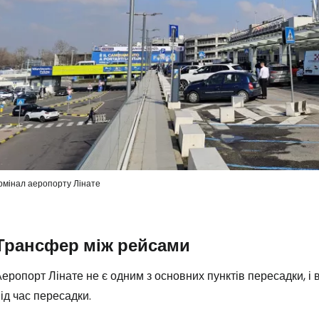
Про
рмінал аеропорту Лінате
Трансфер між рейсами
еропорт Лінате не є одним з основних пунктів пересадки, і
ід час пересадки.