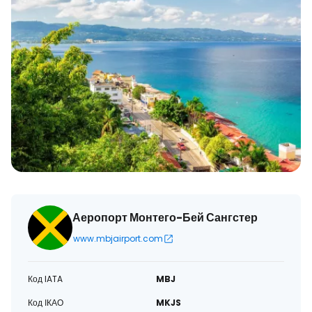
Аеропорт Монтего-Бей Сангстер
www.mbjairport.com
Код IATA
MBJ
Код ІКАО
MKJS