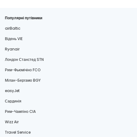
Популярні путівники
airBaltic
Відень VIE
Ryanair
Лондон Станстед STN
Рим-Фьюмічіно FCO
Мілан-Бергамо BGY
easyJet
Сардинія
Рим-Чампіно CIA
Wizz Air
Travel Service