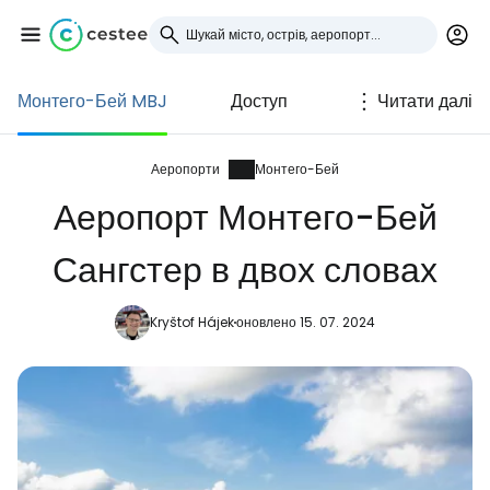
Монтего-Бей MBJ
Доступ
Читати далі
Увійдіть до Cestee
... світова туристична спільнота
Аеропорти
Монтего-Бей
Аеропорт Монтего-Бей
Продовжуйте з Google
Сангстер в двох словах
Kryštof Hájek
оновлено 15. 07. 2024
Продовжуйте у Facebook
Продовжити з email