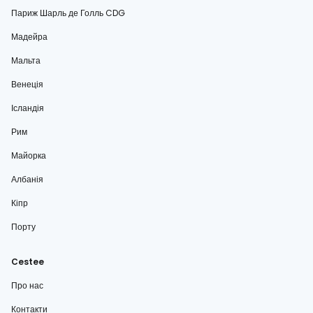
Париж Шарль де Голль CDG
Мадейра
Мальта
Венеція
Ісландія
Рим
Майорка
Албанія
Кіпр
Порту
Cestee
Про нас
Контакти